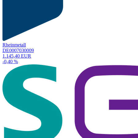
Rheinmetall
DE0007030009
1.145,40 EUR
-0,40 %