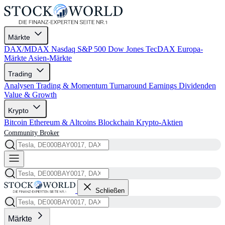
Märkte
DAX/MDAX
Nasdaq
S&P 500
Dow Jones
TecDAX
Europa-
Märkte
Asien-Märkte
Trading
Analysen
Trading & Momentum
Turnaround
Earnings
Dividenden
Value & Growth
Krypto
Bitcoin
Ethereum & Altcoins
Blockchain
Krypto-Aktien
Community
Broker
Schließen
Märkte