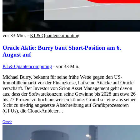
vor 33 Min.
·
KI & Quantencomputing
Oracle Aktie: Burry baut Short-Position am 6.
August auf
KI & Quantencomputing
·
vor 33 Min.
Michael Burry, bekannt für seine frühe Wette gegen den US-
Immobilienmarkt vor der Finanzkrise, hat seine Attacke auf Oracle
verschärft. Der Investor von Scion Asset Management geht davon
aus, dass der Softwarekonzern seine Gewinne bis 2028 um etwa 26
bis 27 Prozent zu hoch ausweisen könnte. Grund sei eine aus seiner
Sicht zu niedrig angesetzte Abschreibung auf Grafikprozessoren
(GPUs), die Cloud-Anbieter…
Oracle