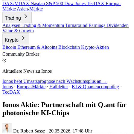
DAX/MDAX
Nasdaq
S&P 500
Dow Jones
TecDAX
Europa-
Märkte
Asien-Märkte
Trading
Analysen
Trading & Momentum
Turnaround
Earnings
Dividenden
Value & Growth
Krypto
Bitcoin
Ethereum & Altcoins
Blockchain
Krypto-Aktien
Community
Broker
Aktuellere News zu Ionos
Ionos hebt Umsatzprognose nach Wachstumsplus an →
Ionos
·
Europa-Märkte
·
Halbleiter
·
KI & Quantencomputing
·
TecDAX
Ionos Aktie: Partnerschaft mit Q.ant für
photonische KI-Chips
Dr. Robert Sasse
·
20.05.2026, 17:48 Uhr