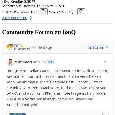
Div.-Rendite
0,00 %
Marktkapitalisierung
14,90 Mrd. USD
ISIN: US46222L1089
WKN: A3C4QT
Aktiendetails öffnen
Community Forum zu IonQ