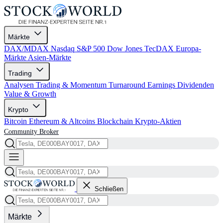
Märkte
DAX/MDAX
Nasdaq
S&P 500
Dow Jones
TecDAX
Europa-
Märkte
Asien-Märkte
Trading
Analysen
Trading & Momentum
Turnaround
Earnings
Dividenden
Value & Growth
Krypto
Bitcoin
Ethereum & Altcoins
Blockchain
Krypto-Aktien
Community
Broker
Schließen
Märkte