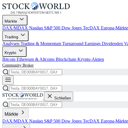
Märkte
DAX/MDAX
Nasdaq
S&P 500
Dow Jones
TecDAX
Europa-Märkt
Trading
Analysen
Trading & Momentum
Turnaround
Earnings
Dividenden
V
Krypto
Bitcoin
Ethereum & Altcoins
Blockchain
Krypto-Aktien
Community
Broker
Schließen
Märkte
DAX/MDAX
Nasdaq
S&P 500
Dow Jones
TecDAX
Europa-Märkt