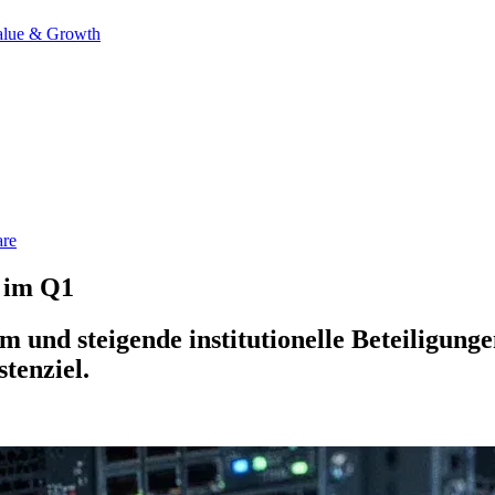
alue & Growth
are
 im Q1
nd steigende institutionelle Beteiligungen
tenziel.