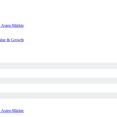
e
Asien-Märkte
alue & Growth
e
Asien-Märkte