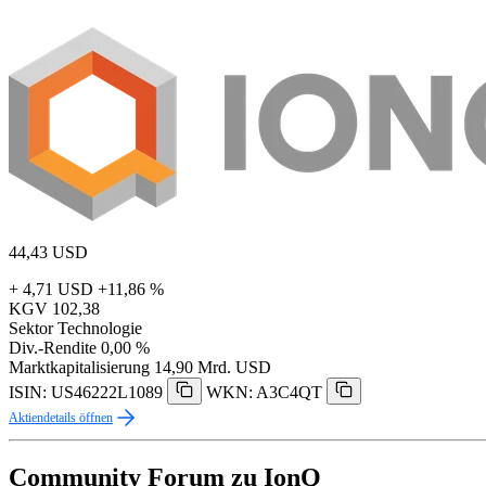
44,43
USD
+ 4,71 USD
+11,86 %
KGV
102,38
Sektor
Technologie
Div.-Rendite
0,00 %
Marktkapitalisierung
14,90 Mrd. USD
ISIN: US46222L1089
WKN: A3C4QT
Aktiendetails öffnen
Community Forum zu IonQ