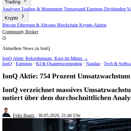
Trading
Analysen
Trading & Momentum
Turnaround
Earnings
Dividenden
V
Krypto
Bitcoin
Ethereum & Altcoins
Blockchain
Krypto-Aktien
Community
Broker
Aktuellere News zu IonQ
IonQ Aktie: Rekordumsatz, Kurs im Minus →
IonQ
·
Earnings
·
KI & Quantencomputing
·
Nasdaq
·
Tech & Softw
IonQ Aktie: 754 Prozent Umsatzwachstum
IonQ verzeichnet massives Umsatzwachstum u
notiert über dem durchschnittlichen Analys
Felix Baarz
·
30.05.2026, 21:46 Uhr