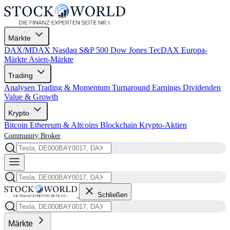
Märkte
DAX/MDAX
Nasdaq
S&P 500
Dow Jones
TecDAX
Europa-
Märkte
Asien-Märkte
Trading
Analysen
Trading & Momentum
Turnaround
Earnings
Dividenden
Value & Growth
Krypto
Bitcoin
Ethereum & Altcoins
Blockchain
Krypto-Aktien
Community
Broker
Schließen
Märkte