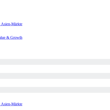
e
Asien-Märkte
alue & Growth
e
Asien-Märkte