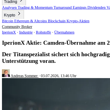
Trading
Analysen
Trading & Momentum
Turnaround
Earnings
Dividenden
V
Krypto
Bitcoin
Ethereum & Altcoins
Blockchain
Krypto-Aktien
Community
Broker
IperionX
·
Industrie
·
Rohstoffe
·
Übernahmen
IperionX Aktie: Camden-Übernahme am 2. 
Der Titanspezialist sichert sich hochgrad
Unterstützung voran.
Andreas Sommer
·
03.07.2026, 13:46 Uhr