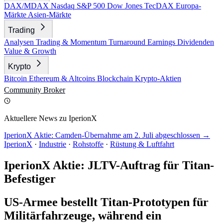
DAX/MDAX
Nasdaq
S&P 500
Dow Jones
TecDAX
Europa-
Märkte
Asien-Märkte
Trading
Analysen
Trading & Momentum
Turnaround
Earnings
Dividenden
Value & Growth
Krypto
Bitcoin
Ethereum & Altcoins
Blockchain
Krypto-Aktien
Community
Broker
Aktuellere News zu IperionX
IperionX Aktie: Camden-Übernahme am 2. Juli abgeschlossen →
IperionX
·
Industrie
·
Rohstoffe
·
Rüstung & Luftfahrt
IperionX Aktie: JLTV-Auftrag für Titan-
Befestiger
US-Armee bestellt Titan-Prototypen für
Militärfahrzeuge, während ein