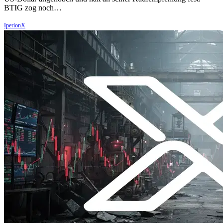
BTIG zog noch…
IperionX