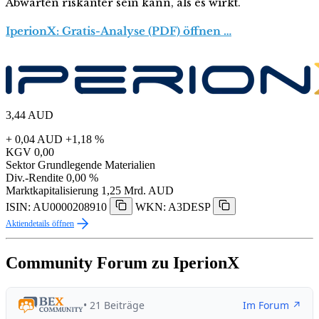
Abwarten riskanter sein kann, als es wirkt.
IperionX: Gratis-Analyse (PDF) öffnen …
3,44
AUD
+ 0,04 AUD
+1,18 %
KGV
0,00
Sektor
Grundlegende Materialien
Div.-Rendite
0,00 %
Marktkapitalisierung
1,25 Mrd. AUD
ISIN: AU0000208910
WKN: A3DESP
Aktiendetails öffnen
Community Forum zu IperionX