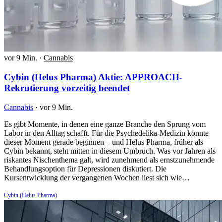
vor 9 Min.
·
Cannabis
Cybin (Helus Pharma) Aktie: APPROACH-
Rekrutierung vorzeitig beendet
Cannabis
·
vor 9 Min.
Es gibt Momente, in denen eine ganze Branche den Sprung vom
Labor in den Alltag schafft. Für die Psychedelika-Medizin könnte
dieser Moment gerade beginnen – und Helus Pharma, früher als
Cybin bekannt, steht mitten in diesem Umbruch. Was vor Jahren als
riskantes Nischenthema galt, wird zunehmend als ernstzunehmende
Behandlungsoption für Depressionen diskutiert. Die
Kursentwicklung der vergangenen Wochen liest sich wie…
Cybin (Helus Pharma)