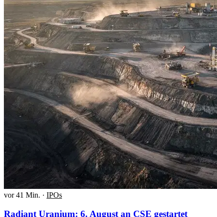
vor 41 Min.
·
IPOs
Radiant Uranium: 6. August an CSE gestartet