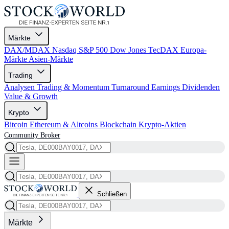
Märkte
DAX/MDAX
Nasdaq
S&P 500
Dow Jones
TecDAX
Europa-
Märkte
Asien-Märkte
Trading
Analysen
Trading & Momentum
Turnaround
Earnings
Dividenden
Value & Growth
Krypto
Bitcoin
Ethereum & Altcoins
Blockchain
Krypto-Aktien
Community
Broker
Schließen
Märkte