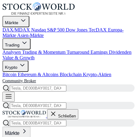
Märkte
DAX/MDAX
Nasdaq
S&P 500
Dow Jones
TecDAX
Europa-
Märkte
Asien-Märkte
Trading
Analysen
Trading & Momentum
Turnaround
Earnings
Dividenden
Value & Growth
Krypto
Bitcoin
Ethereum & Altcoins
Blockchain
Krypto-Aktien
Community
Broker
Schließen
Märkte