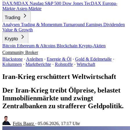
DAX/MDAX
Nasdaq
S&P 500
Dow Jones
TecDAX
Europa-
Märkte
Asien-Märkte
Trading
Analysen
Trading & Momentum
Turnaround
Earnings
Dividenden
Value & Growth
Krypto
Bitcoin
Ethereum & Altcoins
Blockchain
Krypto-Aktien
Community
Broker
Blackstone
·
Anleihen
·
Energie & Öl
·
Gold & Edelmetalle
·
Kolumnen
·
Marktberichte
·
Rohstoffe
·
Wirtschaft
Iran-Krieg erschüttert Weltwirtschaft
Der Iran-Krieg treibt Ölpreise, belastet
Immobilienmärkte und zwingt
Zentralbanken zu strafferer Geldpolitik.
Felix Baarz
·
05.06.2026, 17:17 Uhr