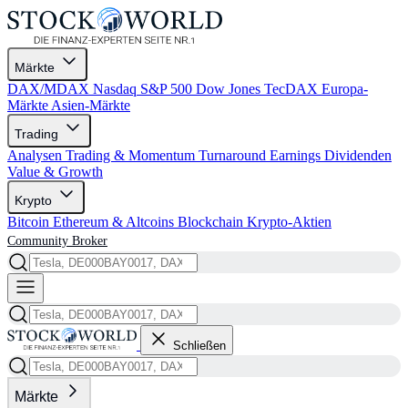
Märkte
DAX/MDAX
Nasdaq
S&P 500
Dow Jones
TecDAX
Europa-
Märkte
Asien-Märkte
Trading
Analysen
Trading & Momentum
Turnaround
Earnings
Dividenden
Value & Growth
Krypto
Bitcoin
Ethereum & Altcoins
Blockchain
Krypto-Aktien
Community
Broker
Schließen
Märkte