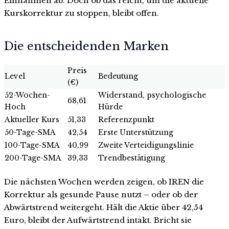
Einnahmen ab. Doch ob das reicht, um die aktuelle
Kurskorrektur zu stoppen, bleibt offen.
Die entscheidenden Marken
Preis
Level
Bedeutung
(€)
52-Wochen-
Widerstand, psychologische
68,61
Hoch
Hürde
Aktueller Kurs
51,33
Referenzpunkt
50-Tage-SMA
42,54
Erste Unterstützung
100-Tage-SMA
40,99
Zweite Verteidigungslinie
200-Tage-SMA
39,33
Trendbestätigung
Die nächsten Wochen werden zeigen, ob IREN die
Korrektur als gesunde Pause nutzt – oder ob der
Abwärtstrend weitergeht. Hält die Aktie über 42,54
Euro, bleibt der Aufwärtstrend intakt. Bricht sie