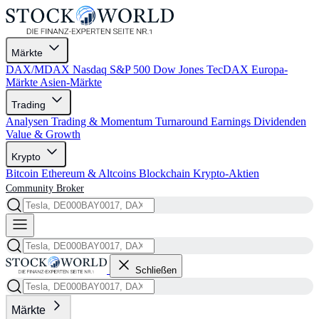
Märkte
DAX/MDAX
Nasdaq
S&P 500
Dow Jones
TecDAX
Europa-
Märkte
Asien-Märkte
Trading
Analysen
Trading & Momentum
Turnaround
Earnings
Dividenden
Value & Growth
Krypto
Bitcoin
Ethereum & Altcoins
Blockchain
Krypto-Aktien
Community
Broker
Schließen
Märkte