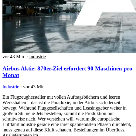
vor 43 Min.
·
Industrie
Airbus Aktie: 870er-Ziel erfordert 90 Maschinen pro
Monat
Industrie
·
vor 43 Min.
Ein Flugzeughersteller mit vollen Auftragsbüchern und leeren
Werkshallen – das ist die Paradoxie, in der Airbus sich derzeit
bewegt. Während Fluggesellschaften und Leasinggeber weiter in
großem Stil neue Jets bestellen, kommt die Produktion nur
schrittweise nach. Wer verstehen will, warum die europäische
Luftfahrtindustrie gerade eine ihrer spannendsten Phasen durchlebt,
muss genau auf diese Kluft schauen. Bestellungen im Überfluss,
Auslieferungen im…