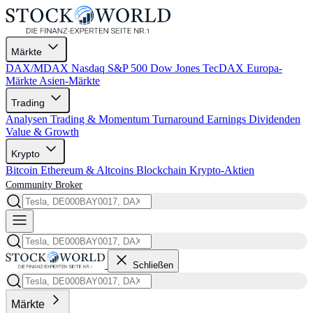
Märkte
DAX/MDAX
Nasdaq
S&P 500
Dow Jones
TecDAX
Europa-
Märkte
Asien-Märkte
Trading
Analysen
Trading & Momentum
Turnaround
Earnings
Dividenden
Value & Growth
Krypto
Bitcoin
Ethereum & Altcoins
Blockchain
Krypto-Aktien
Community
Broker
Schließen
Märkte