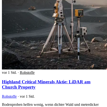
vor 1 Std.
·
Rohstoffe
Highland Critical Minerals Aktie: LiDAR am
Church Property
Rohstoffe
·
vor 1 Std.
Bodenproben helfen wenig, wenn dichter Wald und meterdicker