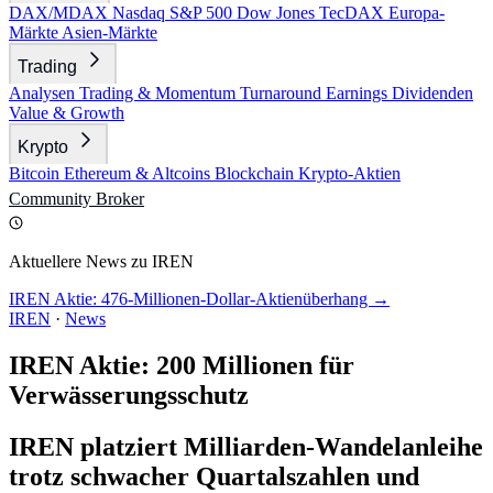
DAX/MDAX
Nasdaq
S&P 500
Dow Jones
TecDAX
Europa-
Märkte
Asien-Märkte
Trading
Analysen
Trading & Momentum
Turnaround
Earnings
Dividenden
Value & Growth
Krypto
Bitcoin
Ethereum & Altcoins
Blockchain
Krypto-Aktien
Community
Broker
Aktuellere News zu IREN
IREN Aktie: 476-Millionen-Dollar-Aktienüberhang →
IREN
·
News
IREN Aktie: 200 Millionen für
Verwässerungsschutz
IREN platziert Milliarden-Wandelanleihe
trotz schwacher Quartalszahlen und