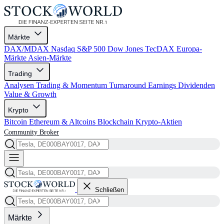
Märkte
DAX/MDAX
Nasdaq
S&P 500
Dow Jones
TecDAX
Europa-
Märkte
Asien-Märkte
Trading
Analysen
Trading & Momentum
Turnaround
Earnings
Dividenden
Value & Growth
Krypto
Bitcoin
Ethereum & Altcoins
Blockchain
Krypto-Aktien
Community
Broker
Schließen
Märkte