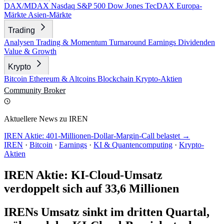
DAX/MDAX
Nasdaq
S&P 500
Dow Jones
TecDAX
Europa-
Märkte
Asien-Märkte
Trading
Analysen
Trading & Momentum
Turnaround
Earnings
Dividenden
Value & Growth
Krypto
Bitcoin
Ethereum & Altcoins
Blockchain
Krypto-Aktien
Community
Broker
Aktuellere News zu IREN
IREN Aktie: 401-Millionen-Dollar-Margin-Call belastet →
IREN
·
Bitcoin
·
Earnings
·
KI & Quantencomputing
·
Krypto-
Aktien
IREN Aktie: KI-Cloud-Umsatz
verdoppelt sich auf 33,6 Millionen
IRENs Umsatz sinkt im dritten Quartal,