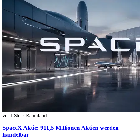
vor 1 Std.
·
Raumfahrt
SpaceX Aktie: 911,5 Millionen Aktien werden
handelbar