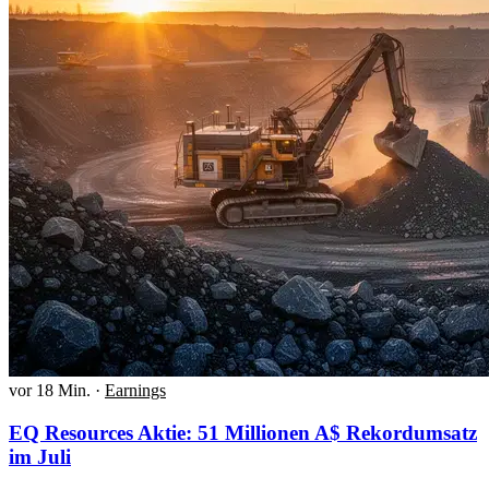
vor 18 Min.
·
Earnings
EQ Resources Aktie: 51 Millionen A$ Rekordumsatz
im Juli