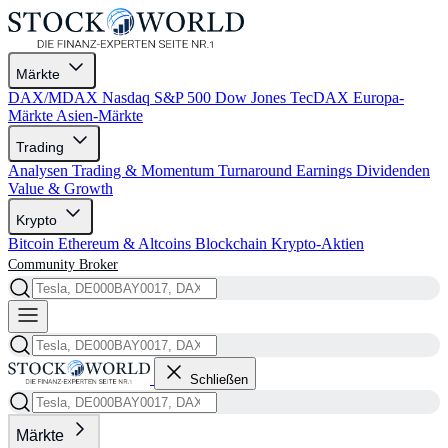
Märkte
DAX/MDAX
Nasdaq
S&P 500
Dow Jones
TecDAX
Europa-
Märkte
Asien-Märkte
Trading
Analysen
Trading & Momentum
Turnaround
Earnings
Dividenden
Value & Growth
Krypto
Bitcoin
Ethereum & Altcoins
Blockchain
Krypto-Aktien
Community
Broker
Schließen
Märkte