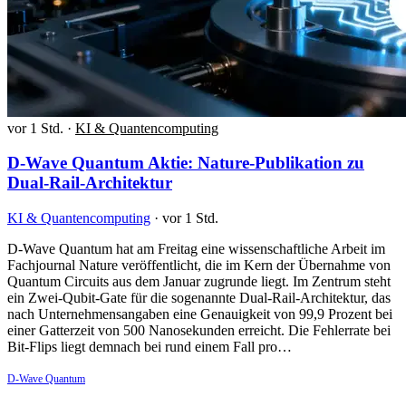
vor 1 Std.
·
KI & Quantencomputing
D-Wave Quantum Aktie: Nature-Publikation zu
Dual-Rail-Architektur
KI & Quantencomputing
·
vor 1 Std.
D-Wave Quantum hat am Freitag eine wissenschaftliche Arbeit im
Fachjournal Nature veröffentlicht, die im Kern der Übernahme von
Quantum Circuits aus dem Januar zugrunde liegt. Im Zentrum steht
ein Zwei-Qubit-Gate für die sogenannte Dual-Rail-Architektur, das
nach Unternehmensangaben eine Genauigkeit von 99,9 Prozent bei
einer Gatterzeit von 500 Nanosekunden erreicht. Die Fehlerrate bei
Bit-Flips liegt demnach bei rund einem Fall pro…
D-Wave Quantum