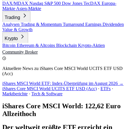
DAX/MDAX
Nasdaq
S&P 500
Dow Jones
TecDAX
Europa-
Märkte
Asien-Märkte
Trading
Analysen
Trading & Momentum
Turnaround
Earnings
Dividenden
Value & Growth
Krypto
Bitcoin
Ethereum & Altcoins
Blockchain
Krypto-Aktien
Community
Broker
Aktuellere News zu iShares Core MSCI World UCITS ETF USD
(Acc)
iShares MSCI World ETF: Index-Überprüfung im August 2026 →
iShares Core MSCI World UCITS ETF USD (Acc)
·
ETFs
·
Marktberichte
·
Tech & Software
iShares Core MSCI World: 122,62 Euro
Allzeithoch
Der weltweit größte ETF erreicht ein