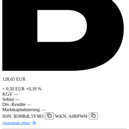
128,65
EUR
+ 0,50 EUR
+0,39 %
KGV
—
Sektor
—
Div.-Rendite
—
Marktkapitalisierung
—
ISIN: IE00B4L5Y983
WKN: A0RPWH
Aktiendetails öffnen