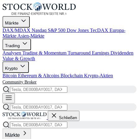
Märkte
DAX/MDAX
Nasdaq
S&P 500
Dow Jones
TecDAX
Europa-
Märkte
Asien-Märkte
Trading
Analysen
Trading & Momentum
Turnaround
Earnings
Dividenden
Value & Growth
Krypto
Bitcoin
Ethereum & Altcoins
Blockchain
Krypto-Aktien
Community
Broker
Schließen
Märkte