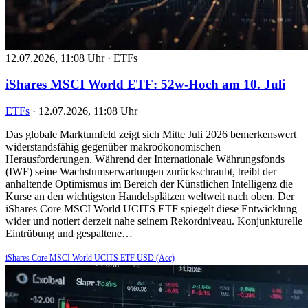
12.07.2026, 11:08 Uhr
·
ETFs
iShares MSCI World ETF: 52w-Hoch am 10. Juli
ETFs
·
12.07.2026, 11:08 Uhr
Das globale Marktumfeld zeigt sich Mitte Juli 2026 bemerkenswert
widerstandsfähig gegenüber makroökonomischen
Herausforderungen. Während der Internationale Währungsfonds
(IWF) seine Wachstumserwartungen zurückschraubt, treibt der
anhaltende Optimismus im Bereich der Künstlichen Intelligenz die
Kurse an den wichtigsten Handelsplätzen weltweit nach oben. Der
iShares Core MSCI World UCITS ETF spiegelt diese Entwicklung
wider und notiert derzeit nahe seinem Rekordniveau. Konjunkturelle
Eintrübung und gespaltene…
iShares Core MSCI World UCITS ETF USD (Acc)