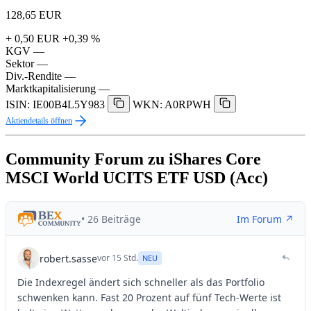
128,65
EUR
+ 0,50 EUR
+0,39 %
KGV
—
Sektor
—
Div.-Rendite
—
Marktkapitalisierung
—
ISIN: IE00B4L5Y983
WKN: A0RPWH
Aktiendetails öffnen
Community Forum zu iShares Core
MSCI World UCITS ETF USD (Acc)