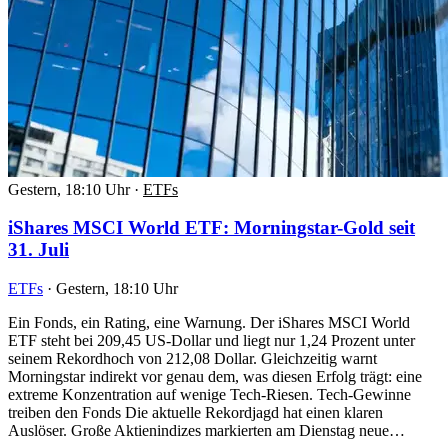
Gestern, 18:10 Uhr
·
ETFs
iShares MSCI World ETF: Morningstar-Gold seit
31. Juli
ETFs
·
Gestern, 18:10 Uhr
Ein Fonds, ein Rating, eine Warnung. Der iShares MSCI World
ETF steht bei 209,45 US-Dollar und liegt nur 1,24 Prozent unter
seinem Rekordhoch von 212,08 Dollar. Gleichzeitig warnt
Morningstar indirekt vor genau dem, was diesen Erfolg trägt: eine
extreme Konzentration auf wenige Tech-Riesen. Tech-Gewinne
treiben den Fonds Die aktuelle Rekordjagd hat einen klaren
Auslöser. Große Aktienindizes markierten am Dienstag neue…