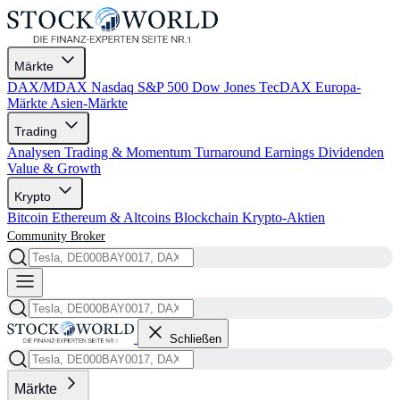
Märkte
DAX/MDAX
Nasdaq
S&P 500
Dow Jones
TecDAX
Europa-
Märkte
Asien-Märkte
Trading
Analysen
Trading & Momentum
Turnaround
Earnings
Dividenden
Value & Growth
Krypto
Bitcoin
Ethereum & Altcoins
Blockchain
Krypto-Aktien
Community
Broker
Schließen
Märkte