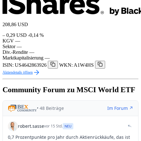
208,86
USD
– 0,29 USD
-0,14 %
KGV
—
Sektor
—
Div.-Rendite
—
Marktkapitalisierung
—
ISIN: US4642863926
WKN: A1W4HS
Aktiendetails öffnen
Community Forum zu MSCI World ETF