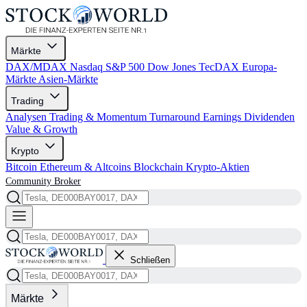
Märkte
DAX/MDAX
Nasdaq
S&P 500
Dow Jones
TecDAX
Europa-
Märkte
Asien-Märkte
Trading
Analysen
Trading & Momentum
Turnaround
Earnings
Dividenden
Value & Growth
Krypto
Bitcoin
Ethereum & Altcoins
Blockchain
Krypto-Aktien
Community
Broker
Schließen
Märkte