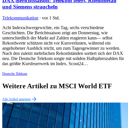
DAX-Berichtssaison: Telekom feiert, Rheinmetall
und Siemens straucheln
Telekommunikation
·
vor 1 Std.
Acht Indexschwergewichte, ein Tag, sechs verschiedene
Geschichten. Die Berichtssaison zeigt am Donnerstag, wie
unterschiedlich der Markt auf Zahlen reagieren kann— selbst
Rekordwerte schützen nicht vor Kursverlusten, während ein
angehobener Ausblick reicht, um zum Tagesgewinner zu werden.
Nach den zuletzt mehrfachen Rekordständen sortiert sich der DAX
neu. Die Deutsche Telekom sorgte mit soliden Halbjahreszahlen für
das größte Kursfeuerwerk im Index. Scout24…
Deutsche Telekom
Weitere Artikel zu MSCI World ETF
Alle Artikel anzeigen