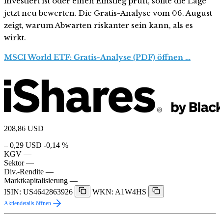
investiert ist oder einen Einstieg prüft, sollte die Lage
jetzt neu bewerten. Die Gratis-Analyse vom 06. August
zeigt, warum Abwarten riskanter sein kann, als es
wirkt.
MSCI World ETF: Gratis-Analyse (PDF) öffnen …
208,86
USD
– 0,29 USD
-0,14 %
KGV
—
Sektor
—
Div.-Rendite
—
Marktkapitalisierung
—
ISIN: US4642863926
WKN: A1W4HS
Aktiendetails öffnen