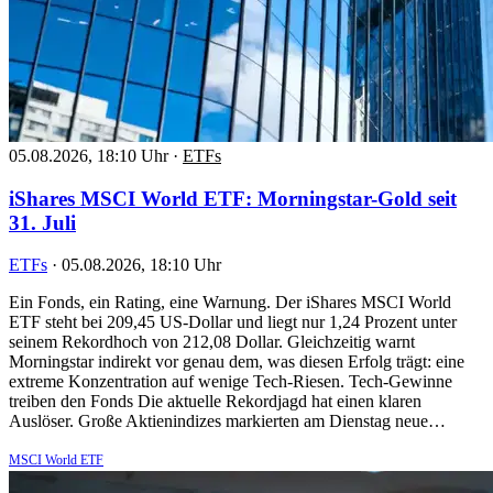
05.08.2026, 18:10 Uhr
·
ETFs
iShares MSCI World ETF: Morningstar-Gold seit
31. Juli
ETFs
·
05.08.2026, 18:10 Uhr
Ein Fonds, ein Rating, eine Warnung. Der iShares MSCI World
ETF steht bei 209,45 US-Dollar und liegt nur 1,24 Prozent unter
seinem Rekordhoch von 212,08 Dollar. Gleichzeitig warnt
Morningstar indirekt vor genau dem, was diesen Erfolg trägt: eine
extreme Konzentration auf wenige Tech-Riesen. Tech-Gewinne
treiben den Fonds Die aktuelle Rekordjagd hat einen klaren
Auslöser. Große Aktienindizes markierten am Dienstag neue…
MSCI World ETF