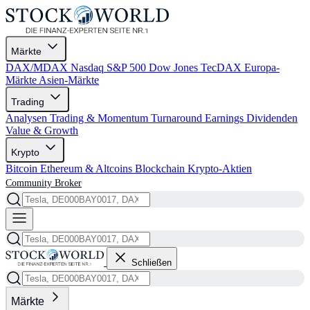
Märkte
DAX/MDAX
Nasdaq
S&P 500
Dow Jones
TecDAX
Europa-
Märkte
Asien-Märkte
Trading
Analysen
Trading & Momentum
Turnaround
Earnings
Dividenden
Value & Growth
Krypto
Bitcoin
Ethereum & Altcoins
Blockchain
Krypto-Aktien
Community
Broker
Schließen
Märkte