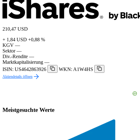
210,47
USD
+ 1,84 USD
+0,88 %
KGV
—
Sektor
—
Div.-Rendite
—
Marktkapitalisierung
—
ISIN: US4642863926
WKN: A1W4HS
Aktiendetails öffnen
Meistgesuchte Werte