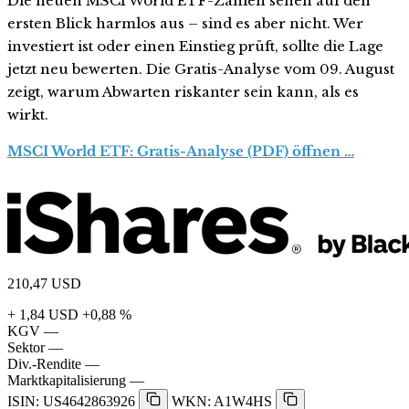
Die neuen MSCI World ETF-Zahlen sehen auf den
ersten Blick harmlos aus – sind es aber nicht. Wer
investiert ist oder einen Einstieg prüft, sollte die Lage
jetzt neu bewerten. Die Gratis-Analyse vom 09. August
zeigt, warum Abwarten riskanter sein kann, als es
wirkt.
MSCI World ETF: Gratis-Analyse (PDF) öffnen …
210,47
USD
+ 1,84 USD
+0,88 %
KGV
—
Sektor
—
Div.-Rendite
—
Marktkapitalisierung
—
ISIN: US4642863926
WKN: A1W4HS