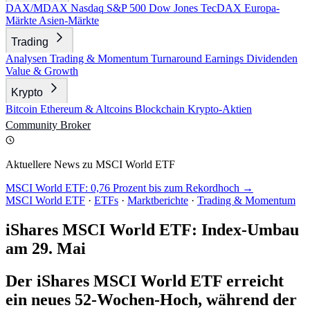
DAX/MDAX
Nasdaq
S&P 500
Dow Jones
TecDAX
Europa-
Märkte
Asien-Märkte
Trading
Analysen
Trading & Momentum
Turnaround
Earnings
Dividenden
Value & Growth
Krypto
Bitcoin
Ethereum & Altcoins
Blockchain
Krypto-Aktien
Community
Broker
Aktuellere News zu MSCI World ETF
MSCI World ETF: 0,76 Prozent bis zum Rekordhoch →
MSCI World ETF
·
ETFs
·
Marktberichte
·
Trading & Momentum
iShares MSCI World ETF: Index-Umbau
am 29. Mai
Der iShares MSCI World ETF erreicht
ein neues 52-Wochen-Hoch, während der