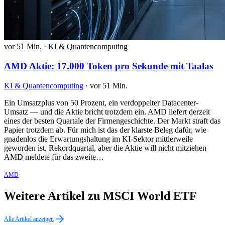
vor 51 Min.
·
KI & Quantencomputing
AMD Aktie: 17.000 Token pro Sekunde mit Taalas
KI & Quantencomputing
·
vor 51 Min.
Ein Umsatzplus von 50 Prozent, ein verdoppelter Datacenter-
Umsatz — und die Aktie bricht trotzdem ein. AMD liefert derzeit
eines der besten Quartale der Firmengeschichte. Der Markt straft das
Papier trotzdem ab. Für mich ist das der klarste Beleg dafür, wie
gnadenlos die Erwartungshaltung im KI-Sektor mittlerweile
geworden ist. Rekordquartal, aber die Aktie will nicht mitziehen
AMD meldete für das zweite…
AMD
Weitere Artikel zu MSCI World ETF
Alle Artikel anzeigen