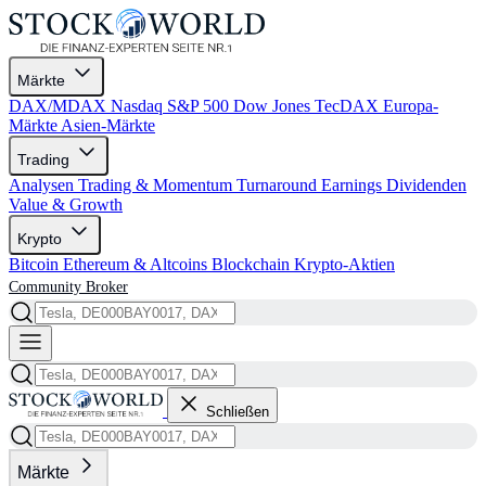
Märkte
DAX/MDAX
Nasdaq
S&P 500
Dow Jones
TecDAX
Europa-
Märkte
Asien-Märkte
Trading
Analysen
Trading & Momentum
Turnaround
Earnings
Dividenden
Value & Growth
Krypto
Bitcoin
Ethereum & Altcoins
Blockchain
Krypto-Aktien
Community
Broker
Schließen
Märkte