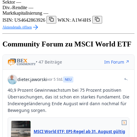
Sektor
—
Div.-Rendite
—
Marktkapitalisierung
—
ISIN: US4642863926
WKN: A1W4HS
Aktiendetails öffnen
Community Forum zu MSCI World ETF