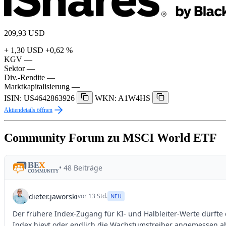
209,93
USD
+ 1,30 USD
+0,62 %
KGV
—
Sektor
—
Div.-Rendite
—
Marktkapitalisierung
—
ISIN: US4642863926
WKN: A1W4HS
Aktiendetails öffnen
Community Forum zu MSCI World ETF