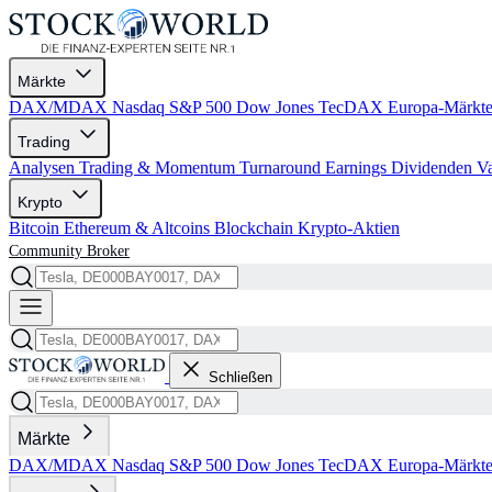
Märkte
DAX/MDAX
Nasdaq
S&P 500
Dow Jones
TecDAX
Europa-Märkt
Trading
Analysen
Trading & Momentum
Turnaround
Earnings
Dividenden
V
Krypto
Bitcoin
Ethereum & Altcoins
Blockchain
Krypto-Aktien
Community
Broker
Schließen
Märkte
DAX/MDAX
Nasdaq
S&P 500
Dow Jones
TecDAX
Europa-Märkt