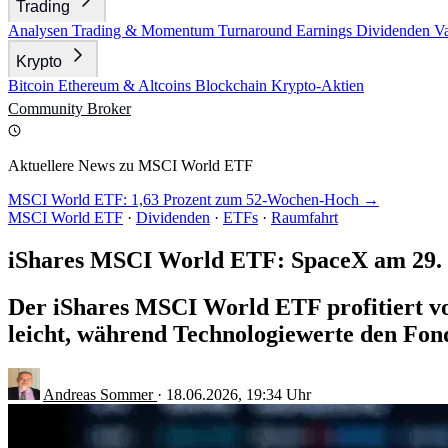
Trading
Analysen
Trading & Momentum
Turnaround
Earnings
Dividenden
V
Krypto
Bitcoin
Ethereum & Altcoins
Blockchain
Krypto-Aktien
Community
Broker
Aktuellere News zu MSCI World ETF
MSCI World ETF: 1,63 Prozent zum 52-Wochen-Hoch →
MSCI World ETF
·
Dividenden
·
ETFs
·
Raumfahrt
iShares MSCI World ETF: SpaceX am 29. 
Der iShares MSCI World ETF profitiert vo
leicht, während Technologiewerte den Fond
Andreas Sommer
·
18.06.2026, 19:34 Uhr