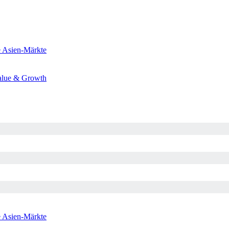
e
Asien-Märkte
alue & Growth
e
Asien-Märkte