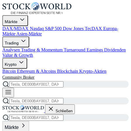
Märkte
DAX/MDAX
Nasdaq
S&P 500
Dow Jones
TecDAX
Europa-
Märkte
Asien-Märkte
Trading
Analysen
Trading & Momentum
Turnaround
Earnings
Dividenden
Value & Growth
Krypto
Bitcoin
Ethereum & Altcoins
Blockchain
Krypto-Aktien
Community
Broker
Schließen
Märkte