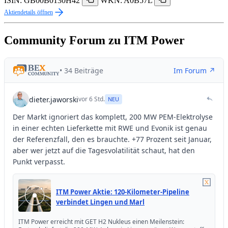
ISIN: GB00B0130H42
WKN: A0B57L
Aktiendetails öffnen
Community Forum zu ITM Power