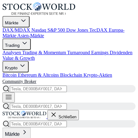
Märkte
DAX/MDAX
Nasdaq
S&P 500
Dow Jones
TecDAX
Europa-
Märkte
Asien-Märkte
Trading
Analysen
Trading & Momentum
Turnaround
Earnings
Dividenden
Value & Growth
Krypto
Bitcoin
Ethereum & Altcoins
Blockchain
Krypto-Aktien
Community
Broker
Schließen
Märkte