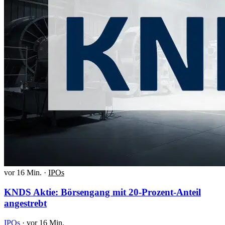
vor 16 Min.
·
IPOs
KNDS Aktie: Börsengang mit 20-Prozent-Anteil
angestrebt
IPOs
·
vor 16 Min.