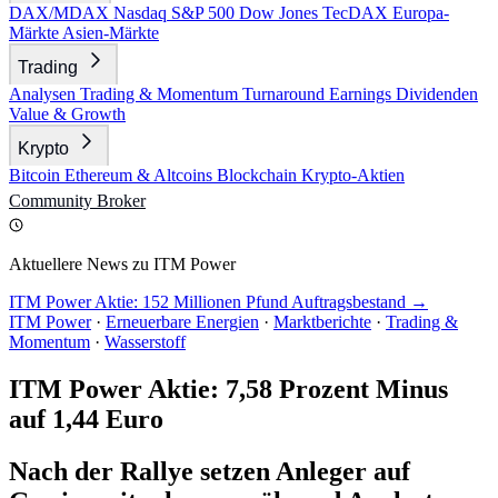
DAX/MDAX
Nasdaq
S&P 500
Dow Jones
TecDAX
Europa-
Märkte
Asien-Märkte
Trading
Analysen
Trading & Momentum
Turnaround
Earnings
Dividenden
Value & Growth
Krypto
Bitcoin
Ethereum & Altcoins
Blockchain
Krypto-Aktien
Community
Broker
Aktuellere News zu ITM Power
ITM Power Aktie: 152 Millionen Pfund Auftragsbestand →
ITM Power
·
Erneuerbare Energien
·
Marktberichte
·
Trading &
Momentum
·
Wasserstoff
ITM Power Aktie: 7,58 Prozent Minus
auf 1,44 Euro
Nach der Rallye setzen Anleger auf