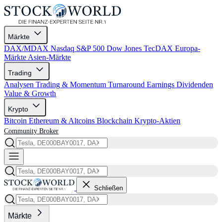
Märkte
DAX/MDAX
Nasdaq
S&P 500
Dow Jones
TecDAX
Europa-
Märkte
Asien-Märkte
Trading
Analysen
Trading & Momentum
Turnaround
Earnings
Dividenden
Value & Growth
Krypto
Bitcoin
Ethereum & Altcoins
Blockchain
Krypto-Aktien
Community
Broker
Schließen
Märkte