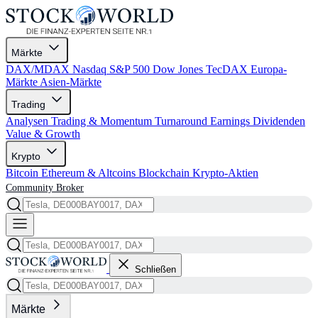
Märkte
DAX/MDAX
Nasdaq
S&P 500
Dow Jones
TecDAX
Europa-
Märkte
Asien-Märkte
Trading
Analysen
Trading & Momentum
Turnaround
Earnings
Dividenden
Value & Growth
Krypto
Bitcoin
Ethereum & Altcoins
Blockchain
Krypto-Aktien
Community
Broker
Schließen
Märkte