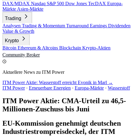
DAX/MDAX
Nasdaq
S&P 500
Dow Jones
TecDAX
Europa-
Märkte
Asien-Märkte
Trading
Analysen
Trading & Momentum
Turnaround
Earnings
Dividenden
Value & Growth
Krypto
Bitcoin
Ethereum & Altcoins
Blockchain
Krypto-Aktien
Community
Broker
Aktuellere News zu ITM Power
ITM Power Aktie: Wasserstoff erreicht Evonik in Marl →
ITM Power
·
Erneuerbare Energien
·
Europa-Märkte
·
Wasserstoff
ITM Power Aktie: CMA-Urteil zu 46,5-
Millionen-Zuschuss bis Juni
EU-Kommission genehmigt deutschen
Industriestrompreisdeckel, der ITM