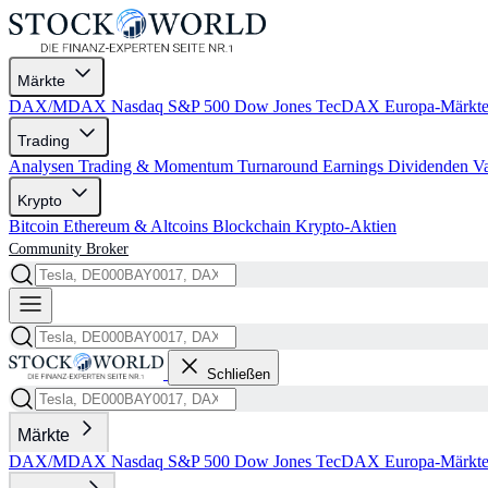
Märkte
DAX/MDAX
Nasdaq
S&P 500
Dow Jones
TecDAX
Europa-Märkt
Trading
Analysen
Trading & Momentum
Turnaround
Earnings
Dividenden
V
Krypto
Bitcoin
Ethereum & Altcoins
Blockchain
Krypto-Aktien
Community
Broker
Schließen
Märkte
DAX/MDAX
Nasdaq
S&P 500
Dow Jones
TecDAX
Europa-Märkt