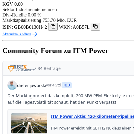
KGV
0,00
Sektor
Industrieunternehmen
Div.-Rendite
0,00 %
Marktkapitalisierung
753,70 Mio. EUR
ISIN: GB00B0130H42
WKN: A0B57L
Aktiendetails öffnen
Community Forum zu ITM Power