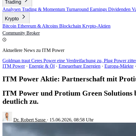
Trading
Analysen
Trading & Momentum
Turnaround
Earnings
Dividenden
V
Krypto
Bitcoin
Ethereum & Altcoins
Blockchain
Krypto-Aktien
Community
Broker
Aktuellere News zu ITM Power
Goldman traut Ceres Power eine Verdreifachung zu, Plug Power zitte
ITM Power
·
Energie & Öl
·
Erneuerbare Energien
·
Europa-Märkte
ITM Power Aktie: Partnerschaft mit Prot
ITM Power und Protium Green Solutions bü
deutlich zu.
Dr. Robert Sasse
·
15.06.2026, 08:58 Uhr