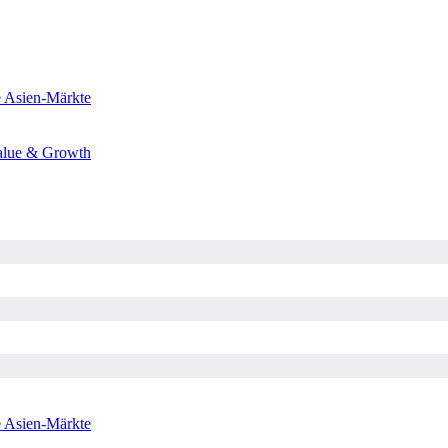
e
Asien-Märkte
alue & Growth
e
Asien-Märkte