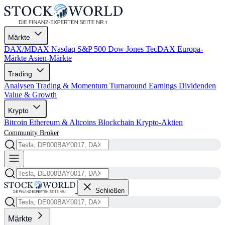
Märkte
DAX/MDAX
Nasdaq
S&P 500
Dow Jones
TecDAX
Europa-
Märkte
Asien-Märkte
Trading
Analysen
Trading & Momentum
Turnaround
Earnings
Dividenden
Value & Growth
Krypto
Bitcoin
Ethereum & Altcoins
Blockchain
Krypto-Aktien
Community
Broker
Schließen
Märkte