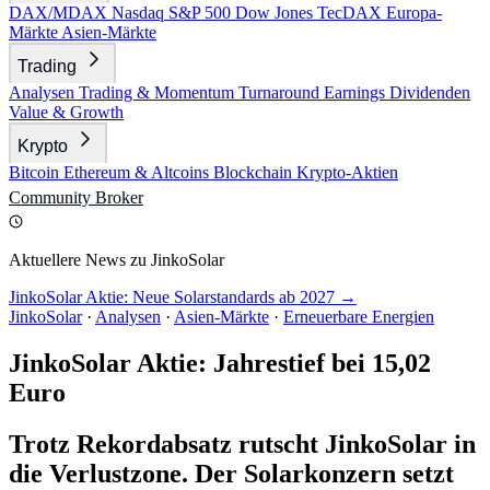
DAX/MDAX
Nasdaq
S&P 500
Dow Jones
TecDAX
Europa-
Märkte
Asien-Märkte
Trading
Analysen
Trading & Momentum
Turnaround
Earnings
Dividenden
Value & Growth
Krypto
Bitcoin
Ethereum & Altcoins
Blockchain
Krypto-Aktien
Community
Broker
Aktuellere News zu JinkoSolar
JinkoSolar Aktie: Neue Solarstandards ab 2027 →
JinkoSolar
·
Analysen
·
Asien-Märkte
·
Erneuerbare Energien
JinkoSolar Aktie: Jahrestief bei 15,02
Euro
Trotz Rekordabsatz rutscht JinkoSolar in
die Verlustzone. Der Solarkonzern setzt