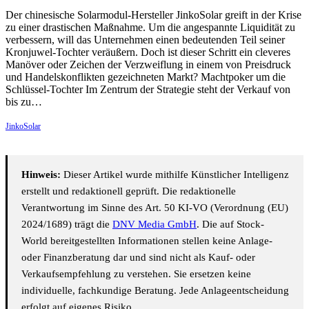
Der chinesische Solarmodul-Hersteller JinkoSolar greift in der Krise
zu einer drastischen Maßnahme. Um die angespannte Liquidität zu
verbessern, will das Unternehmen einen bedeutenden Teil seiner
Kronjuwel-Tochter veräußern. Doch ist dieser Schritt ein cleveres
Manöver oder Zeichen der Verzweiflung in einem von Preisdruck
und Handelskonflikten gezeichneten Markt? Machtpoker um die
Schlüssel-Tochter Im Zentrum der Strategie steht der Verkauf von
bis zu…
JinkoSolar
Hinweis:
Dieser Artikel wurde mithilfe Künstlicher Intelligenz
erstellt und redaktionell geprüft. Die redaktionelle
Verantwortung im Sinne des Art. 50 KI-VO (Verordnung (EU)
2024/1689) trägt die
DNV Media GmbH
. Die auf Stock-
World bereitgestellten Informationen stellen keine Anlage-
oder Finanzberatung dar und sind nicht als Kauf- oder
Verkaufsempfehlung zu verstehen. Sie ersetzen keine
individuelle, fachkundige Beratung. Jede Anlageentscheidung
erfolgt auf eigenes Risiko.