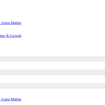
e
Asien-Märkte
alue & Growth
e
Asien-Märkte