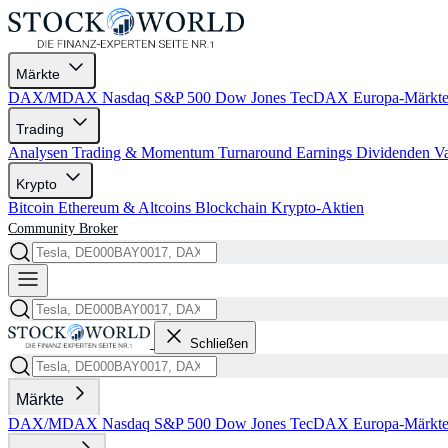
Märkte
DAX/MDAX
Nasdaq
S&P 500
Dow Jones
TecDAX
Europa-Märkt
Trading
Analysen
Trading & Momentum
Turnaround
Earnings
Dividenden
V
Krypto
Bitcoin
Ethereum & Altcoins
Blockchain
Krypto-Aktien
Community
Broker
Schließen
Märkte
DAX/MDAX
Nasdaq
S&P 500
Dow Jones
TecDAX
Europa-Märkt