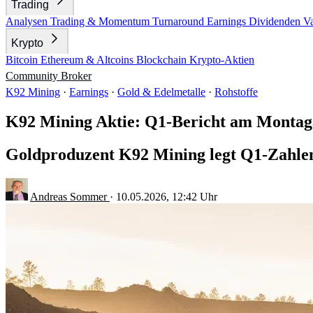
Trading
Analysen
Trading & Momentum
Turnaround
Earnings
Dividenden
V
Krypto
Bitcoin
Ethereum & Altcoins
Blockchain
Krypto-Aktien
Community
Broker
K92 Mining
·
Earnings
·
Gold & Edelmetalle
·
Rohstoffe
K92 Mining Aktie: Q1-Bericht am Monta
Goldproduzent K92 Mining legt Q1-Zahlen
Andreas Sommer
·
10.05.2026, 12:42 Uhr