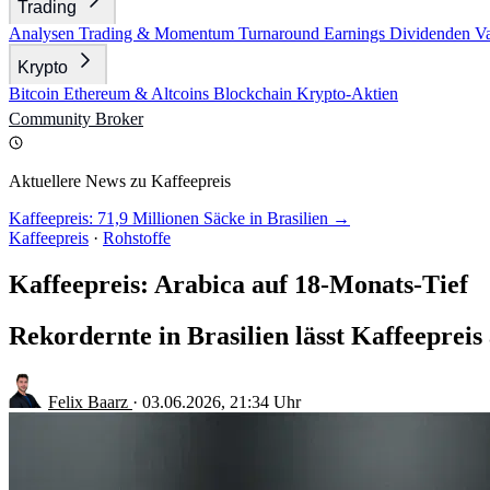
Trading
Analysen
Trading & Momentum
Turnaround
Earnings
Dividenden
V
Krypto
Bitcoin
Ethereum & Altcoins
Blockchain
Krypto-Aktien
Community
Broker
Aktuellere News zu Kaffeepreis
Kaffeepreis: 71,9 Millionen Säcke in Brasilien →
Kaffeepreis
·
Rohstoffe
Kaffeepreis: Arabica auf 18-Monats-Tief
Rekordernte in Brasilien lässt Kaffeepreis
Felix Baarz
·
03.06.2026, 21:34 Uhr