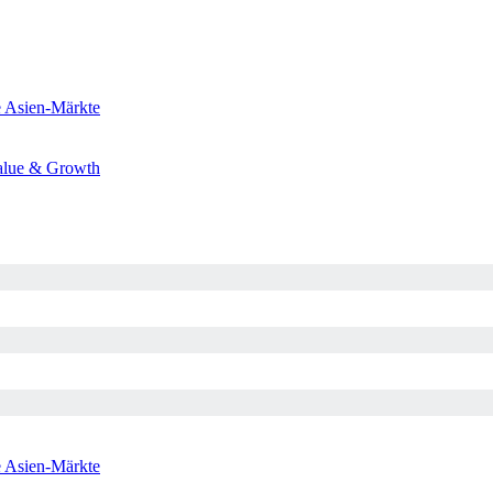
e
Asien-Märkte
alue & Growth
e
Asien-Märkte