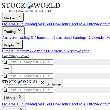
Märkte
DAX/MDAX
Nasdaq
S&P 500
Dow Jones
TecDAX
Europa-Märkt
Trading
Analysen
Trading & Momentum
Turnaround
Earnings
Dividenden
V
Krypto
Bitcoin
Ethereum & Altcoins
Blockchain
Krypto-Aktien
Community
Broker
Schließen
Märkte
DAX/MDAX
Nasdaq
S&P 500
Dow Jones
TecDAX
Europa-Märkt