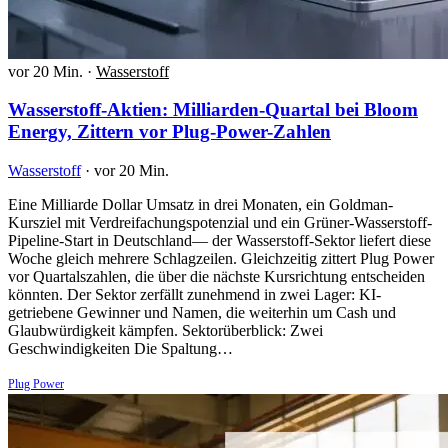
vor 20 Min.
·
Wasserstoff
Wasserstoff-Aktien: Milliarden-Quartal bei Bloom
Energy, Zittern vor Plug-Power-Zahlen
Wasserstoff
·
vor 20 Min.
Eine Milliarde Dollar Umsatz in drei Monaten, ein Goldman-
Kursziel mit Verdreifachungspotenzial und ein Grüner-Wasserstoff-
Pipeline-Start in Deutschland— der Wasserstoff-Sektor liefert diese
Woche gleich mehrere Schlagzeilen. Gleichzeitig zittert Plug Power
vor Quartalszahlen, die über die nächste Kursrichtung entscheiden
könnten. Der Sektor zerfällt zunehmend in zwei Lager: KI-
getriebene Gewinner und Namen, die weiterhin um Cash und
Glaubwürdigkeit kämpfen. Sektorüberblick: Zwei
Geschwindigkeiten Die Spaltung…
Plug Power