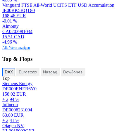
Vanguard FTSE All-World UCITS ETF USD Accumulation
IE00BK5BQT80
168,46 EUR
-0,01 %
Almonty
CA0203981034
15,51 CAD
-4,96 %
Alle Werte anzeigen
Top & Flops
DAX
Eurostoxx
Nasdaq
DowJones
Top
Siemens Energy
DE000ENER6Y0
158,02 EUR
+ 2,94 %
Infineon
DE0006231004
63,80 EUR
+ 2,41 %
Qiagen NV
NL0015002CX3