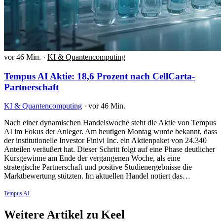
vor 46 Min.
·
KI & Quantencomputing
Tempus AI Aktie: 18,6 Prozent nach CellCarta-
Partnerschaft
KI & Quantencomputing
·
vor 46 Min.
Nach einer dynamischen Handelswoche steht die Aktie von Tempus
AI im Fokus der Anleger. Am heutigen Montag wurde bekannt, dass
der institutionelle Investor Finivi Inc. ein Aktienpaket von 24.340
Anteilen veräußert hat. Dieser Schritt folgt auf eine Phase deutlicher
Kursgewinne am Ende der vergangenen Woche, als eine
strategische Partnerschaft und positive Studienergebnisse die
Marktbewertung stützten. Im aktuellen Handel notiert das…
Tempus AI
Weitere Artikel zu Keel