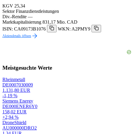
KGV
25,34
Sektor
Finanzdienstleistungen
Div.-Rendite
—
Marktkapitalisierung
831,17 Mio. CAD
ISIN: CA09173B1076
WKN: A2PMY9
Aktiendetails öffnen
Meistgesuchte Werte
Rheinmetall
DE0007030009
1.131,80 EUR
-1,19 %
Siemens Energy
DE000ENER6Y0
158,02 EUR
+2,94 %
DroneShield
AU000000DRO2
1,34 EUR