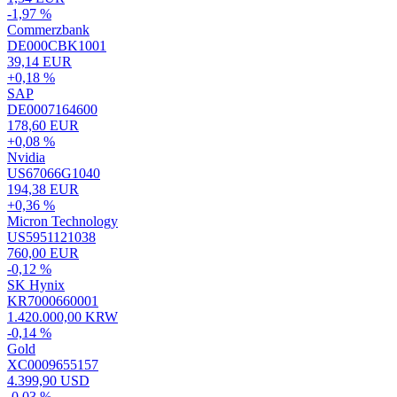
-1,97 %
Commerzbank
DE000CBK1001
39,14 EUR
+0,18 %
SAP
DE0007164600
178,60 EUR
+0,08 %
Nvidia
US67066G1040
194,38 EUR
+0,36 %
Micron Technology
US5951121038
760,00 EUR
-0,12 %
SK Hynix
KR7000660001
1.420.000,00 KRW
-0,14 %
Gold
XC0009655157
4.399,90 USD
-0,03 %