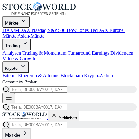
Märkte
DAX/MDAX
Nasdaq
S&P 500
Dow Jones
TecDAX
Europa-
Märkte
Asien-Märkte
Trading
Analysen
Trading & Momentum
Turnaround
Earnings
Dividenden
Value & Growth
Krypto
Bitcoin
Ethereum & Altcoins
Blockchain
Krypto-Aktien
Community
Broker
Schließen
Märkte