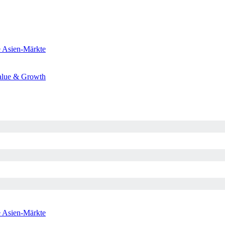
e
Asien-Märkte
alue & Growth
e
Asien-Märkte