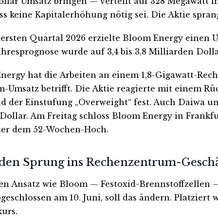
lar Umsatz bringen — verteilt auf 328 Megawatt inst
ss keine Kapitalerhöhung nötig sei. Die Aktie spr
rsten Quartal 2026 erzielte Bloom Energy einen U
hresprognose wurde auf 3,4 bis 3,8 Milliarden Dol
e Energy hat die Arbeiten an einem 1,8-Gigawatt-Re
m-Umsatz betrifft. Die Aktie reagierte mit einem R
d der Einstufung „Overweight“ fest. Auch Daiwa un
Dollar. Am Freitag schloss Bloom Energy in Frankf
nter dem 52-Wochen-Hoch.
r den Sprung ins Rechenzentrum-Geschä
en Ansatz wie Bloom — Festoxid-Brennstoffzellen — 
eschlossen am 10. Juni, soll das ändern. Platziert
urs.