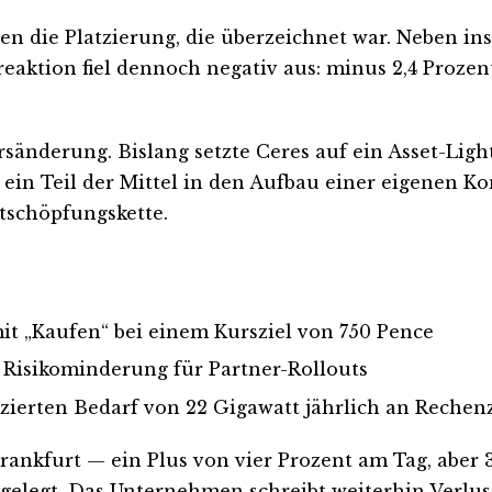
 die Platzierung, die überzeichnet war. Neben ins
eaktion fiel dennoch negativ aus: minus 2,4 Proze
rsänderung. Bislang setzte Ceres auf ein Asset-Li
oll ein Teil der Mittel in den Aufbau einer eigene
rtschöpfungskette.
it „Kaufen“ bei einem Kursziel von 750 Pence
s Risikominderung für Partner-Rollouts
zierten Bedarf von 22 Gigawatt jährlich an Reche
 Frankfurt — ein Plus von vier Prozent am Tag, abe
gelegt. Das Unternehmen schreibt weiterhin Verlust