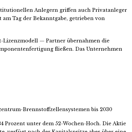
titutionellen Anlegern griffen auch Privatanleger
nt am Tag der Bekanntgabe, getrieben von
ght-Lizenzmodell — Partner übernahmen die
n Komponentenfertigung fließen. Das Unternehmen
nzentrum-Brennstoffzellensystemen bis 2030
r 34 Prozent unter dem 52-Wochen-Hoch. Die Aktie
e, verfügt nach der Kapitalspritze aber über eine