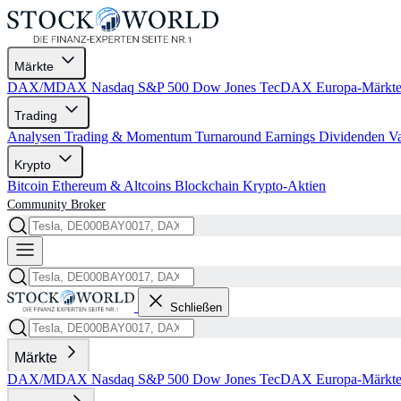
Märkte
DAX/MDAX
Nasdaq
S&P 500
Dow Jones
TecDAX
Europa-Märkt
Trading
Analysen
Trading & Momentum
Turnaround
Earnings
Dividenden
V
Krypto
Bitcoin
Ethereum & Altcoins
Blockchain
Krypto-Aktien
Community
Broker
Schließen
Märkte
DAX/MDAX
Nasdaq
S&P 500
Dow Jones
TecDAX
Europa-Märkt