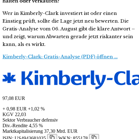
halten oder verkaufen?
Wer in Kimberly-Clark investiert ist oder einen
Einstieg prüft, sollte die Lage jetzt neu bewerten. Die
Gratis-Analyse vom 06. August gibt die klare Antwort –
und zeigt, warum Abwarten gerade jetzt riskanter sein
kann, als es wirkt.
Kimberly-Clark: Gratis-Analyse (PDF) öffnen …
97,08
EUR
+ 0,98 EUR
+1,02 %
KGV
22,03
Sektor
Verbraucher defensiv
Div.-Rendite
4,55 %
Marktkapitalisierung
37,30 Mrd. EUR
ISIN: US4943681035
WKN: 855178