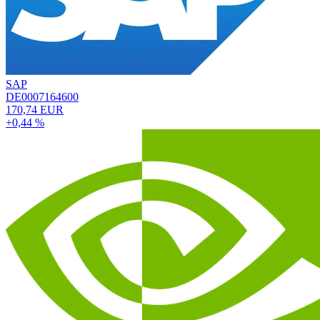
SAP
DE0007164600
170,74 EUR
+0,44 %