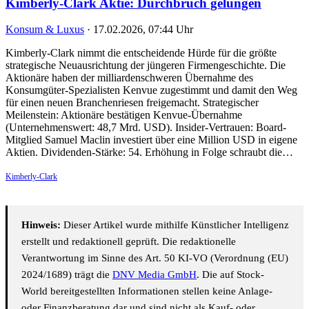
Kimberly-Clark Aktie: Durchbruch gelungen
Konsum & Luxus
·
17.02.2026, 07:44 Uhr
Kimberly-Clark nimmt die entscheidende Hürde für die größte
strategische Neuausrichtung der jüngeren Firmengeschichte. Die
Aktionäre haben der milliardenschweren Übernahme des
Konsumgüter-Spezialisten Kenvue zugestimmt und damit den Weg
für einen neuen Branchenriesen freigemacht. Strategischer
Meilenstein: Aktionäre bestätigen Kenvue-Übernahme
(Unternehmenswert: 48,7 Mrd. USD). Insider-Vertrauen: Board-
Mitglied Samuel Maclin investiert über eine Million USD in eigene
Aktien. Dividenden-Stärke: 54. Erhöhung in Folge schraubt die…
Kimberly-Clark
Hinweis:
Dieser Artikel wurde mithilfe Künstlicher Intelligenz
erstellt und redaktionell geprüft. Die redaktionelle
Verantwortung im Sinne des Art. 50 KI-VO (Verordnung (EU)
2024/1689) trägt die
DNV Media GmbH
. Die auf Stock-
World bereitgestellten Informationen stellen keine Anlage-
oder Finanzberatung dar und sind nicht als Kauf- oder