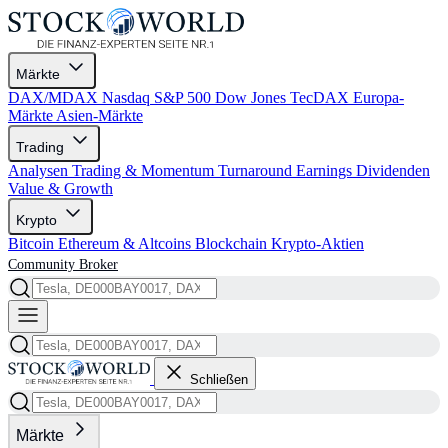
Märkte
DAX/MDAX
Nasdaq
S&P 500
Dow Jones
TecDAX
Europa-
Märkte
Asien-Märkte
Trading
Analysen
Trading & Momentum
Turnaround
Earnings
Dividenden
Value & Growth
Krypto
Bitcoin
Ethereum & Altcoins
Blockchain
Krypto-Aktien
Community
Broker
Schließen
Märkte