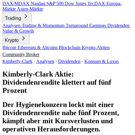
DAX/MDAX
Nasdaq
S&P 500
Dow Jones
TecDAX
Europa-
Märkte
Asien-Märkte
Trading
Analysen
Trading & Momentum
Turnaround
Earnings
Dividenden
Value & Growth
Krypto
Bitcoin
Ethereum & Altcoins
Blockchain
Krypto-Aktien
Community
Broker
Kimberly-Clark
·
Analysen
·
Dividenden
·
Konsum & Luxus
Kimberly-Clark Aktie:
Dividendenrendite klettert auf fünf
Prozent
Der Hygienekonzern lockt mit einer
Dividendenrendite nahe fünf Prozent,
kämpft aber mit Kursverlusten und
operativen Herausforderungen.