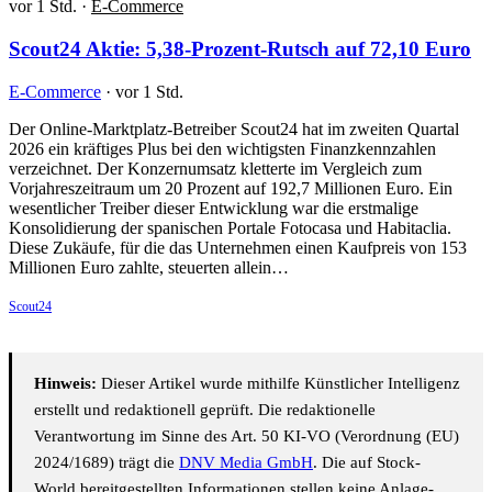
vor 1 Std.
·
E-Commerce
Scout24 Aktie: 5,38-Prozent-Rutsch auf 72,10 Euro
E-Commerce
·
vor 1 Std.
Der Online-Marktplatz-Betreiber Scout24 hat im zweiten Quartal
2026 ein kräftiges Plus bei den wichtigsten Finanzkennzahlen
verzeichnet. Der Konzernumsatz kletterte im Vergleich zum
Vorjahreszeitraum um 20 Prozent auf 192,7 Millionen Euro. Ein
wesentlicher Treiber dieser Entwicklung war die erstmalige
Konsolidierung der spanischen Portale Fotocasa und Habitaclia.
Diese Zukäufe, für die das Unternehmen einen Kaufpreis von 153
Millionen Euro zahlte, steuerten allein…
Scout24
Hinweis:
Dieser Artikel wurde mithilfe Künstlicher Intelligenz
erstellt und redaktionell geprüft. Die redaktionelle
Verantwortung im Sinne des Art. 50 KI-VO (Verordnung (EU)
2024/1689) trägt die
DNV Media GmbH
. Die auf Stock-
World bereitgestellten Informationen stellen keine Anlage-