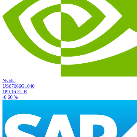
Nvidia
US67066G1040
189,16 EUR
-0,60 %