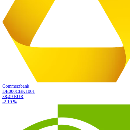
Commerzbank
DE000CBK1001
38,49 EUR
-2,19 %