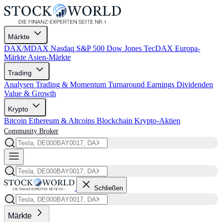
Märkte
DAX/MDAX
Nasdaq
S&P 500
Dow Jones
TecDAX
Europa-
Märkte
Asien-Märkte
Trading
Analysen
Trading & Momentum
Turnaround
Earnings
Dividenden
Value & Growth
Krypto
Bitcoin
Ethereum & Altcoins
Blockchain
Krypto-Aktien
Community
Broker
Schließen
Märkte