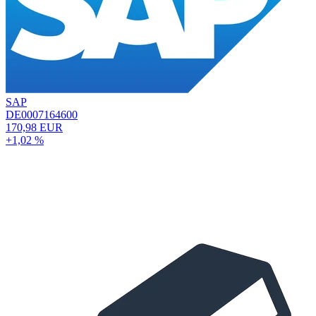
SAP
DE0007164600
170,98 EUR
+1,02 %