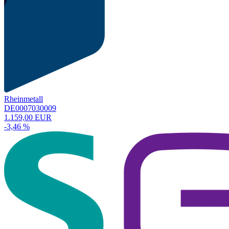
Rheinmetall
DE0007030009
1.159,00 EUR
-3,46 %