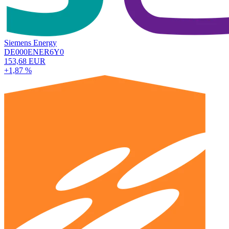
Siemens Energy
DE000ENER6Y0
153,68 EUR
+1,87 %