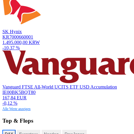
SK Hynix
KR7000660001
1.495.000,00 KRW
-10,37 %
Vanguard FTSE All-World UCITS ETF USD Accumulation
IE00BK5BQT80
167,84 EUR
-0,12 %
Alle Werte anzeigen
Top & Flops
DAX
Eurostoxx
Nasdaq
DowJones