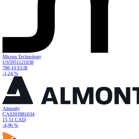
Micron Technology
US5951121038
786,10 EUR
-1,24 %
Almonty
CA0203981034
15,51 CAD
-4,96 %