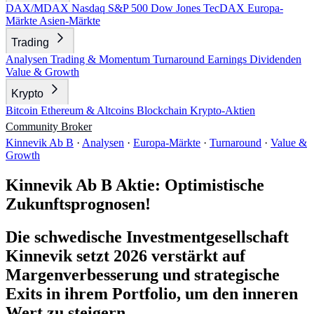
DAX/MDAX
Nasdaq
S&P 500
Dow Jones
TecDAX
Europa-
Märkte
Asien-Märkte
Trading
Analysen
Trading & Momentum
Turnaround
Earnings
Dividenden
Value & Growth
Krypto
Bitcoin
Ethereum & Altcoins
Blockchain
Krypto-Aktien
Community
Broker
Kinnevik Ab B
·
Analysen
·
Europa-Märkte
·
Turnaround
·
Value &
Growth
Kinnevik Ab B Aktie: Optimistische
Zukunftsprognosen!
Die schwedische Investmentgesellschaft
Kinnevik setzt 2026 verstärkt auf
Margenverbesserung und strategische
Exits in ihrem Portfolio, um den inneren
Wert zu steigern.