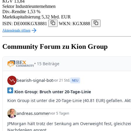
KGV
13,84
Sektor
Industrieunternehmen
Div.-Rendite
1,53 %
Marktkapitalisierung
5,32 Mrd. EUR
ISIN: DE000KGX8881
WKN: KGX888
Aktiendetails öffnen
Community Forum zu Kion Group