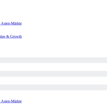
e
Asien-Märkte
alue & Growth
e
Asien-Märkte