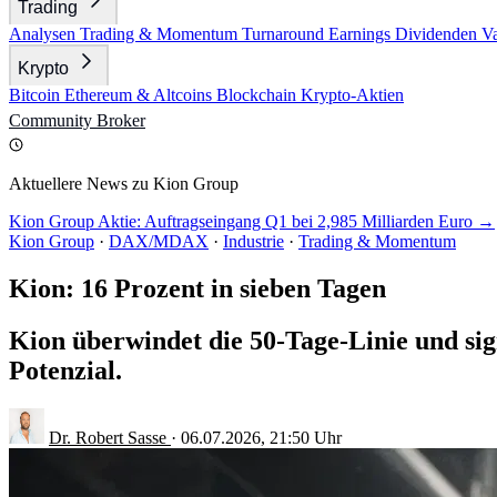
Trading
Analysen
Trading & Momentum
Turnaround
Earnings
Dividenden
V
Krypto
Bitcoin
Ethereum & Altcoins
Blockchain
Krypto-Aktien
Community
Broker
Aktuellere News zu Kion Group
Kion Group Aktie: Auftragseingang Q1 bei 2,985 Milliarden Euro →
Kion Group
·
DAX/MDAX
·
Industrie
·
Trading & Momentum
Kion: 16 Prozent in sieben Tagen
Kion überwindet die 50-Tage-Linie und sig
Potenzial.
Dr. Robert Sasse
·
06.07.2026, 21:50 Uhr