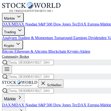
Märkte
DAX/MDAX
Nasdaq
S&P 500
Dow Jones
TecDAX
Europa-Märkt
Trading
Analysen
Trading & Momentum
Turnaround
Earnings
Dividenden
V
Krypto
Bitcoin
Ethereum & Altcoins
Blockchain
Krypto-Aktien
Community
Broker
Schließen
Märkte
DAX/MDAX
Nasdaq
S&P 500
Dow Jones
TecDAX
Europa-Märkt