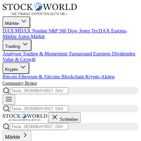
Märkte
DAX/MDAX
Nasdaq
S&P 500
Dow Jones
TecDAX
Europa-
Märkte
Asien-Märkte
Trading
Analysen
Trading & Momentum
Turnaround
Earnings
Dividenden
Value & Growth
Krypto
Bitcoin
Ethereum & Altcoins
Blockchain
Krypto-Aktien
Community
Broker
Schließen
Märkte