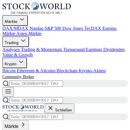
Märkte
DAX/MDAX
Nasdaq
S&P 500
Dow Jones
TecDAX
Europa-
Märkte
Asien-Märkte
Trading
Analysen
Trading & Momentum
Turnaround
Earnings
Dividenden
Value & Growth
Krypto
Bitcoin
Ethereum & Altcoins
Blockchain
Krypto-Aktien
Community
Broker
Schließen
Märkte