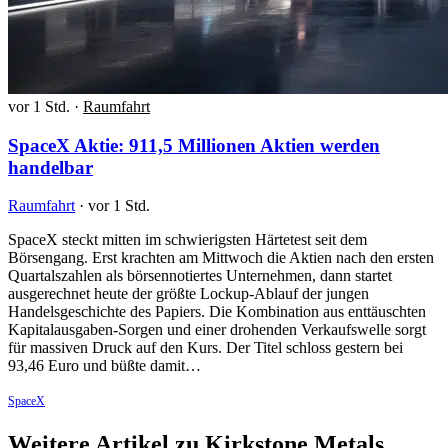
vor 1 Std.
·
Raumfahrt
SpaceX Aktie: 911,5 Millionen Aktien werden
handelbar
Raumfahrt
·
vor 1 Std.
SpaceX steckt mitten im schwierigsten Härtetest seit dem
Börsengang. Erst krachten am Mittwoch die Aktien nach den ersten
Quartalszahlen als börsennotiertes Unternehmen, dann startet
ausgerechnet heute der größte Lockup-Ablauf der jungen
Handelsgeschichte des Papiers. Die Kombination aus enttäuschten
Kapitalausgaben-Sorgen und einer drohenden Verkaufswelle sorgt
für massiven Druck auf den Kurs. Der Titel schloss gestern bei
93,46 Euro und büßte damit…
SpaceX
Weitere Artikel zu Kirkstone Metals