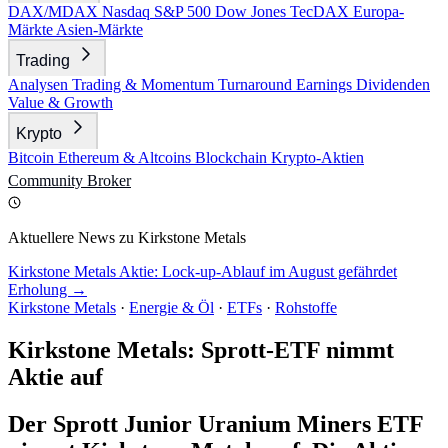
DAX/MDAX
Nasdaq
S&P 500
Dow Jones
TecDAX
Europa-
Märkte
Asien-Märkte
Trading
Analysen
Trading & Momentum
Turnaround
Earnings
Dividenden
Value & Growth
Krypto
Bitcoin
Ethereum & Altcoins
Blockchain
Krypto-Aktien
Community
Broker
Aktuellere News zu Kirkstone Metals
Kirkstone Metals Aktie: Lock-up-Ablauf im August gefährdet
Erholung →
Kirkstone Metals
·
Energie & Öl
·
ETFs
·
Rohstoffe
Kirkstone Metals: Sprott-ETF nimmt
Aktie auf
Der Sprott Junior Uranium Miners ETF