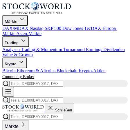
Märkte
DAX/MDAX
Nasdaq
S&P 500
Dow Jones
TecDAX
Europa-
Märkte
Asien-Märkte
Trading
Analysen
Trading & Momentum
Turnaround
Earnings
Dividenden
Value & Growth
Krypto
Bitcoin
Ethereum & Altcoins
Blockchain
Krypto-Aktien
Community
Broker
Schließen
Märkte