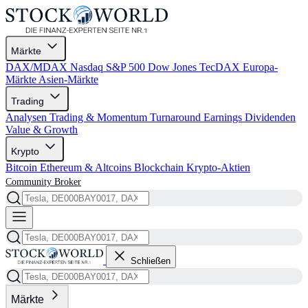
Märkte
DAX/MDAX
Nasdaq
S&P 500
Dow Jones
TecDAX
Europa-
Märkte
Asien-Märkte
Trading
Analysen
Trading & Momentum
Turnaround
Earnings
Dividenden
Value & Growth
Krypto
Bitcoin
Ethereum & Altcoins
Blockchain
Krypto-Aktien
Community
Broker
Schließen
Märkte