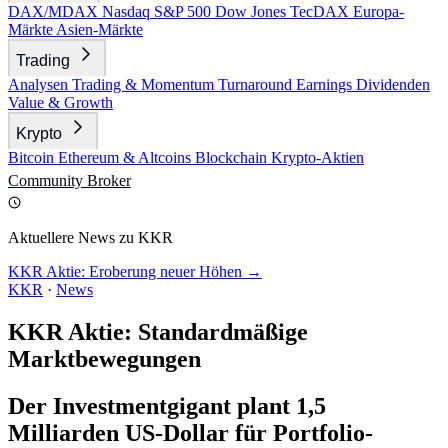
DAX/MDAX
Nasdaq
S&P 500
Dow Jones
TecDAX
Europa-
Märkte
Asien-Märkte
Trading
Analysen
Trading & Momentum
Turnaround
Earnings
Dividenden
Value & Growth
Krypto
Bitcoin
Ethereum & Altcoins
Blockchain
Krypto-Aktien
Community
Broker
Aktuellere News zu KKR
KKR Aktie: Eroberung neuer Höhen →
KKR
·
News
KKR Aktie: Standardmäßige
Marktbewegungen
Der Investmentgigant plant 1,5
Milliarden US-Dollar für Portfolio-