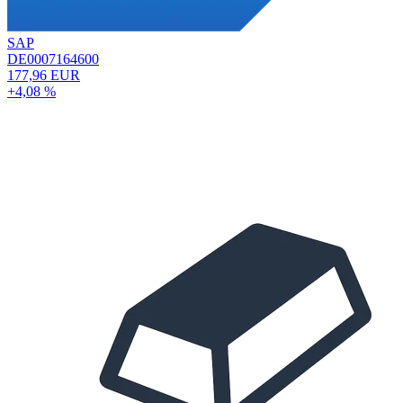
SAP
DE0007164600
177,96 EUR
+4,08 %