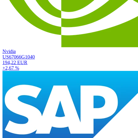
Nvidia
US67066G1040
194,22 EUR
+2,67 %