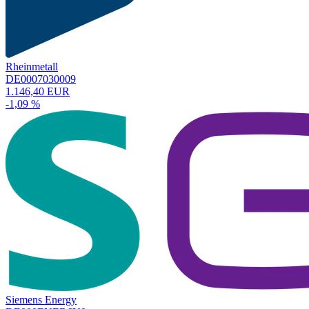
Rheinmetall
DE0007030009
1.146,40 EUR
-1,09 %
Siemens Energy