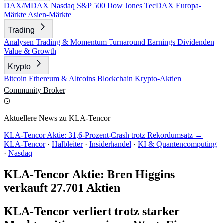
DAX/MDAX
Nasdaq
S&P 500
Dow Jones
TecDAX
Europa-
Märkte
Asien-Märkte
Trading
Analysen
Trading & Momentum
Turnaround
Earnings
Dividenden
Value & Growth
Krypto
Bitcoin
Ethereum & Altcoins
Blockchain
Krypto-Aktien
Community
Broker
Aktuellere News zu KLA-Tencor
KLA-Tencor Aktie: 31,6-Prozent-Crash trotz Rekordumsatz →
KLA-Tencor
·
Halbleiter
·
Insiderhandel
·
KI & Quantencomputing
·
Nasdaq
KLA-Tencor Aktie: Bren Higgins
verkauft 27.701 Aktien
KLA-Tencor verliert trotz starker