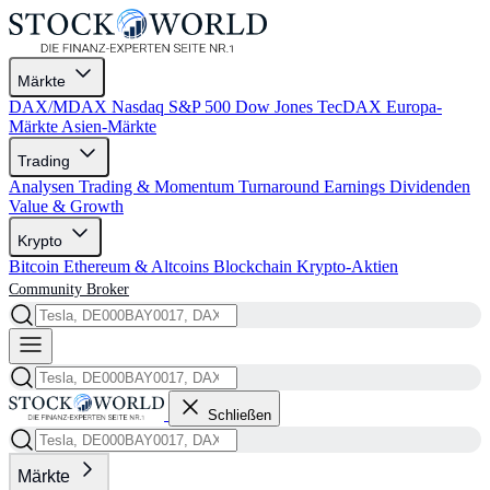
Märkte
DAX/MDAX
Nasdaq
S&P 500
Dow Jones
TecDAX
Europa-
Märkte
Asien-Märkte
Trading
Analysen
Trading & Momentum
Turnaround
Earnings
Dividenden
Value & Growth
Krypto
Bitcoin
Ethereum & Altcoins
Blockchain
Krypto-Aktien
Community
Broker
Schließen
Märkte