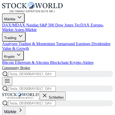
Märkte
DAX/MDAX
Nasdaq
S&P 500
Dow Jones
TecDAX
Europa-
Märkte
Asien-Märkte
Trading
Analysen
Trading & Momentum
Turnaround
Earnings
Dividenden
Value & Growth
Krypto
Bitcoin
Ethereum & Altcoins
Blockchain
Krypto-Aktien
Community
Broker
Schließen
Märkte