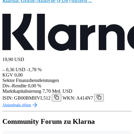
Klarna: Gratis-Analyse (PDF) öffnen …
19,90
USD
– 0,36 USD
-1,78 %
KGV
0,00
Sektor
Finanzdienstleistungen
Div.-Rendite
0,00 %
Marktkapitalisierung
7,70 Mrd. USD
ISIN: GB00BMHVL512
WKN: A414N7
Aktiendetails öffnen
Community Forum zu Klarna