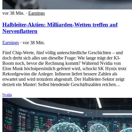
vor 38 Min.
·
Earnings
Halbleiter-Aktien: Milliarden-Wetten treffen auf
Nervenflattern
Earnings
·
vor 38 Min.
Fünf Chip-Werte, fünf völlig unterschiedliche Geschichten – und
doch dreht sich alles um dieselbe Frage: Wie lange trägt der KI-
Boom noch, bevor die Rechnung kommt? Während Nvidia von
Elon Musk höchstpersönlich gefeiert wird, schockt SK Hynix trotz
Rekordgewinn die Anleger. Infineon liefert bessere Zahlen als
erwartet und wird trotzdem abgestraft. Der Halbleiter-Sektor zeigt
derzeit ein Muster: Selbst blendende Geschäftszahlen reichen…
Nvidia