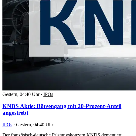
Gestern, 04:40 Uhr
·
IPOs
KNDS Aktie: Börsengang mit 20-Prozent-Anteil
angestrebt
IPOs
·
Gestern, 04:40 Uhr
Der französisch-deutsche Rüstungskonzern KNDS dementiert