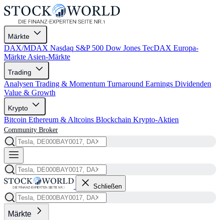
Märkte
DAX/MDAX
Nasdaq
S&P 500
Dow Jones
TecDAX
Europa-
Märkte
Asien-Märkte
Trading
Analysen
Trading & Momentum
Turnaround
Earnings
Dividenden
Value & Growth
Krypto
Bitcoin
Ethereum & Altcoins
Blockchain
Krypto-Aktien
Community
Broker
Schließen
Märkte