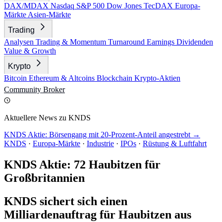
DAX/MDAX
Nasdaq
S&P 500
Dow Jones
TecDAX
Europa-
Märkte
Asien-Märkte
Trading
Analysen
Trading & Momentum
Turnaround
Earnings
Dividenden
Value & Growth
Krypto
Bitcoin
Ethereum & Altcoins
Blockchain
Krypto-Aktien
Community
Broker
Aktuellere News zu KNDS
KNDS Aktie: Börsengang mit 20-Prozent-Anteil angestrebt →
KNDS
·
Europa-Märkte
·
Industrie
·
IPOs
·
Rüstung & Luftfahrt
KNDS Aktie: 72 Haubitzen für
Großbritannien
KNDS sichert sich einen
Milliardenauftrag für Haubitzen aus