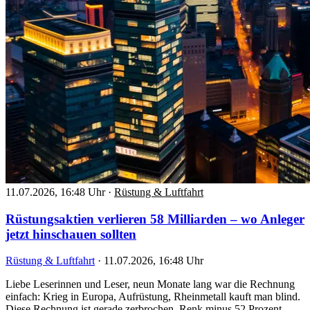
11.07.2026, 16:48 Uhr
·
Rüstung & Luftfahrt
Rüstungsaktien verlieren 58 Milliarden – wo Anleger
jetzt hinschauen sollten
Rüstung & Luftfahrt
·
11.07.2026, 16:48 Uhr
Liebe Leserinnen und Leser, neun Monate lang war die Rechnung
einfach: Krieg in Europa, Aufrüstung, Rheinmetall kauft man blind.
Diese Rechnung ist gerade zerbrochen. Renk minus 52 Prozent,