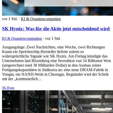
vor 1 Std.
·
KI & Quantencomputing
SK Hynix: Was für die Aktie jetzt entscheidend wird
KI & Quantencomputing
·
vor 1 Std.
Ausgangslage: Zwei Nachrichten, eine Woche, zwei Richtungen
Kaum ein Speicherchip-Hersteller lieferte zuletzt so
widersprüchliche Signale wie SK Hynix. Am Freitag kündigte das
Unternehmen laut Bloomberg eine Investition von 54 Billionen Won
(umgerechnet rund 38 Milliarden Dollar) in den Ausbau seiner
Fertigungskapazitäten in Südkorea an: eine neue DRAM-Fabrik in
Yongin, ein NAND-Werk in Cheongju. Begründet wird der Schritt
mit der „kontinuierlich…
SK Hynix