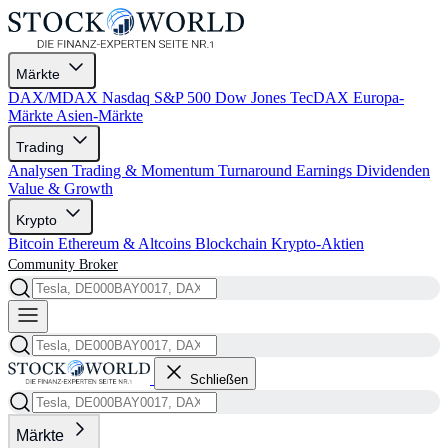
Märkte
DAX/MDAX
Nasdaq
S&P 500
Dow Jones
TecDAX
Europa-
Märkte
Asien-Märkte
Trading
Analysen
Trading & Momentum
Turnaround
Earnings
Dividenden
Value & Growth
Krypto
Bitcoin
Ethereum & Altcoins
Blockchain
Krypto-Aktien
Community
Broker
Schließen
Märkte