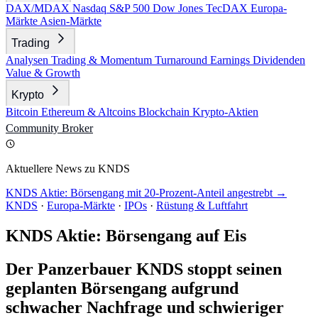
DAX/MDAX
Nasdaq
S&P 500
Dow Jones
TecDAX
Europa-
Märkte
Asien-Märkte
Trading
Analysen
Trading & Momentum
Turnaround
Earnings
Dividenden
Value & Growth
Krypto
Bitcoin
Ethereum & Altcoins
Blockchain
Krypto-Aktien
Community
Broker
Aktuellere News zu KNDS
KNDS Aktie: Börsengang mit 20-Prozent-Anteil angestrebt →
KNDS
·
Europa-Märkte
·
IPOs
·
Rüstung & Luftfahrt
KNDS Aktie: Börsengang auf Eis
Der Panzerbauer KNDS stoppt seinen
geplanten Börsengang aufgrund
schwacher Nachfrage und schwieriger