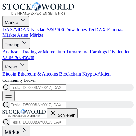
Märkte
DAX/MDAX
Nasdaq
S&P 500
Dow Jones
TecDAX
Europa-
Märkte
Asien-Märkte
Trading
Analysen
Trading & Momentum
Turnaround
Earnings
Dividenden
Value & Growth
Krypto
Bitcoin
Ethereum & Altcoins
Blockchain
Krypto-Aktien
Community
Broker
Schließen
Märkte