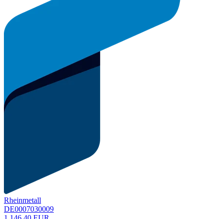
Rheinmetall
DE0007030009
1.146,40 EUR