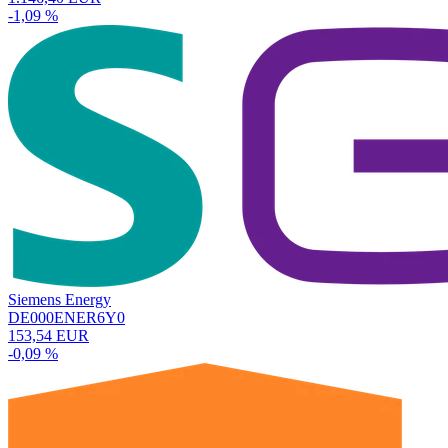
-1,09 %
Siemens Energy
DE000ENER6Y0
153,54 EUR
-0,09 %