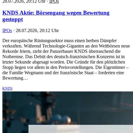
28.07.2026, 20:12 Uhr
·
IPOs
KNDS Aktie: Börsengang wegen Bewertung
gestoppt
IPOs
·
28.07.2026, 20:12 Uhr
Der europäische Rüstungssektor muss einen herben Dämpfer
verkraften. Während Technologie-Giganten an den Weltbörsen neue
Rekorde feiern, zieht der Panzerbauer KNDS überraschend die
Notbremse. Das Debüt des deutsch-französischen Konzerns ist in
letzter Sekunde abgesagt worden. Die Gründe für den plötzlichen
Stopp liegen vor allem in den Preisvorstellungen. Die Eigentümer –
die Familie Wegmann und der französische Staat – forderten eine
Bewertung…
KNDS