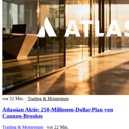
vor 22 Min.
·
Trading & Momentum
Atlassian Aktie: 250-Millionen-Dollar-Plan von
Cannon-Brookes
Trading & Momentum
·
vor 22 Min.