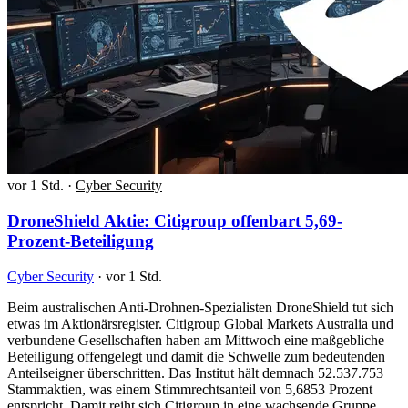
vor 1 Std.
·
Cyber Security
DroneShield Aktie: Citigroup offenbart 5,69-
Prozent-Beteiligung
Cyber Security
·
vor 1 Std.
Beim australischen Anti-Drohnen-Spezialisten DroneShield tut sich
etwas im Aktionärsregister. Citigroup Global Markets Australia und
verbundene Gesellschaften haben am Mittwoch eine maßgebliche
Beteiligung offengelegt und damit die Schwelle zum bedeutenden
Anteilseigner überschritten. Das Institut hält demnach 52.537.753
Stammaktien, was einem Stimmrechtsanteil von 5,6853 Prozent
entspricht. Damit reiht sich Citigroup in eine wachsende Gruppe