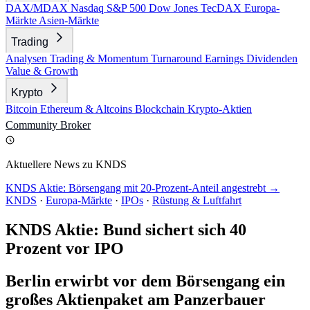
DAX/MDAX
Nasdaq
S&P 500
Dow Jones
TecDAX
Europa-
Märkte
Asien-Märkte
Trading
Analysen
Trading & Momentum
Turnaround
Earnings
Dividenden
Value & Growth
Krypto
Bitcoin
Ethereum & Altcoins
Blockchain
Krypto-Aktien
Community
Broker
Aktuellere News zu KNDS
KNDS Aktie: Börsengang mit 20-Prozent-Anteil angestrebt →
KNDS
·
Europa-Märkte
·
IPOs
·
Rüstung & Luftfahrt
KNDS Aktie: Bund sichert sich 40
Prozent vor IPO
Berlin erwirbt vor dem Börsengang ein
großes Aktienpaket am Panzerbauer