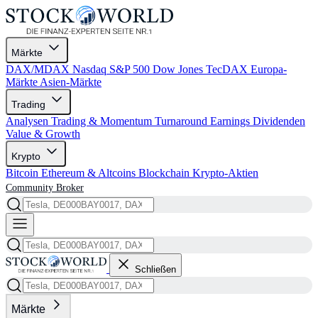
Märkte
DAX/MDAX
Nasdaq
S&P 500
Dow Jones
TecDAX
Europa-
Märkte
Asien-Märkte
Trading
Analysen
Trading & Momentum
Turnaround
Earnings
Dividenden
Value & Growth
Krypto
Bitcoin
Ethereum & Altcoins
Blockchain
Krypto-Aktien
Community
Broker
Schließen
Märkte