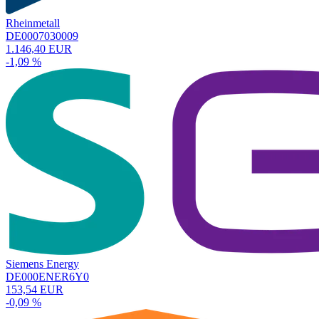
Rheinmetall
DE0007030009
1.146,40 EUR
-1,09 %
Siemens Energy
DE000ENER6Y0
153,54 EUR
-0,09 %