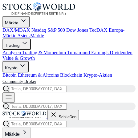
Märkte
DAX/MDAX
Nasdaq
S&P 500
Dow Jones
TecDAX
Europa-
Märkte
Asien-Märkte
Trading
Analysen
Trading & Momentum
Turnaround
Earnings
Dividenden
Value & Growth
Krypto
Bitcoin
Ethereum & Altcoins
Blockchain
Krypto-Aktien
Community
Broker
Schließen
Märkte