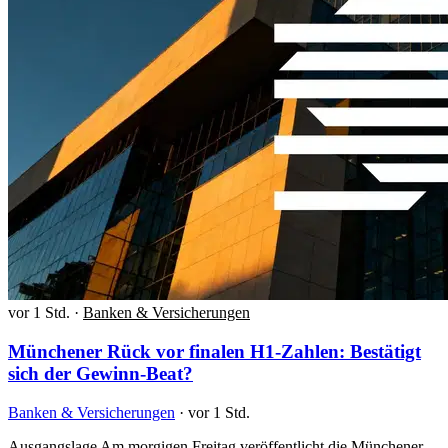
vor 1 Std.
·
Banken & Versicherungen
Münchener Rück vor finalen H1-Zahlen: Bestätigt
sich der Gewinn-Beat?
Banken & Versicherungen
·
vor 1 Std.
Ausgangslage Am morgigen Freitag veröffentlicht die Münchener