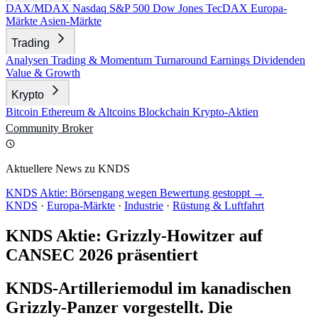
DAX/MDAX
Nasdaq
S&P 500
Dow Jones
TecDAX
Europa-
Märkte
Asien-Märkte
Trading
Analysen
Trading & Momentum
Turnaround
Earnings
Dividenden
Value & Growth
Krypto
Bitcoin
Ethereum & Altcoins
Blockchain
Krypto-Aktien
Community
Broker
Aktuellere News zu KNDS
KNDS Aktie: Börsengang wegen Bewertung gestoppt →
KNDS
·
Europa-Märkte
·
Industrie
·
Rüstung & Luftfahrt
KNDS Aktie: Grizzly-Howitzer auf
CANSEC 2026 präsentiert
KNDS-Artilleriemodul im kanadischen
Grizzly-Panzer vorgestellt. Die