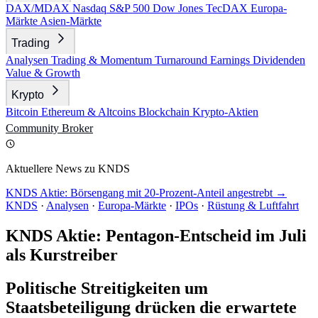
DAX/MDAX
Nasdaq
S&P 500
Dow Jones
TecDAX
Europa-
Märkte
Asien-Märkte
Trading
Analysen
Trading & Momentum
Turnaround
Earnings
Dividenden
Value & Growth
Krypto
Bitcoin
Ethereum & Altcoins
Blockchain
Krypto-Aktien
Community
Broker
Aktuellere News zu KNDS
KNDS Aktie: Börsengang mit 20-Prozent-Anteil angestrebt →
KNDS
·
Analysen
·
Europa-Märkte
·
IPOs
·
Rüstung & Luftfahrt
KNDS Aktie: Pentagon-Entscheid im Juli
als Kurstreiber
Politische Streitigkeiten um
Staatsbeteiligung drücken die erwartete