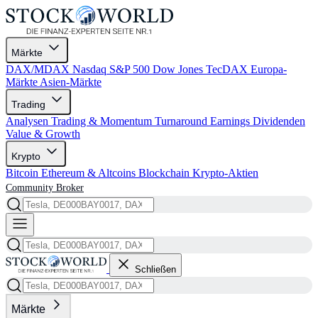
Märkte
DAX/MDAX
Nasdaq
S&P 500
Dow Jones
TecDAX
Europa-
Märkte
Asien-Märkte
Trading
Analysen
Trading & Momentum
Turnaround
Earnings
Dividenden
Value & Growth
Krypto
Bitcoin
Ethereum & Altcoins
Blockchain
Krypto-Aktien
Community
Broker
Schließen
Märkte