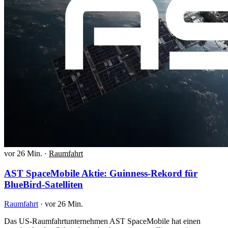
vor 26 Min.
·
Raumfahrt
AST SpaceMobile Aktie: Guinness-Rekord für
BlueBird-Satelliten
Raumfahrt
·
vor 26 Min.
Das US-Raumfahrtunternehmen AST SpaceMobile hat einen