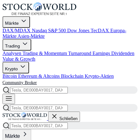
Märkte
DAX/MDAX
Nasdaq
S&P 500
Dow Jones
TecDAX
Europa-
Märkte
Asien-Märkte
Trading
Analysen
Trading & Momentum
Turnaround
Earnings
Dividenden
Value & Growth
Krypto
Bitcoin
Ethereum & Altcoins
Blockchain
Krypto-Aktien
Community
Broker
Schließen
Märkte