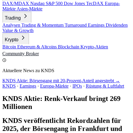
DAX/MDAX
Nasdaq
S&P 500
Dow Jones
TecDAX
Europa-
Märkte
Asien-Märkte
Trading
Analysen
Trading & Momentum
Turnaround
Earnings
Dividenden
Value & Growth
Krypto
Bitcoin
Ethereum & Altcoins
Blockchain
Krypto-Aktien
Community
Broker
Aktuellere News zu KNDS
KNDS Aktie: Börsengang mit 20-Prozent-Anteil angestrebt →
KNDS
·
Earnings
·
Europa-Märkte
·
IPOs
·
Rüstung & Luftfahrt
KNDS Aktie: Renk-Verkauf bringt 269
Millionen
KNDS veröffentlicht Rekordzahlen für
2025, der Börsengang in Frankfurt und