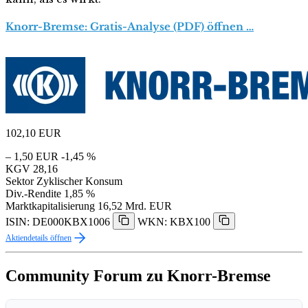
Knorr-Bremse: Gratis-Analyse (PDF) öffnen …
102,10
EUR
– 1,50 EUR
-1,45 %
KGV
28,16
Sektor
Zyklischer Konsum
Div.-Rendite
1,85 %
Marktkapitalisierung
16,52 Mrd. EUR
ISIN: DE000KBX1006
WKN: KBX100
Aktiendetails öffnen
Community Forum zu Knorr-Bremse