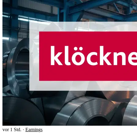
vor 1 Std.
·
Earnings