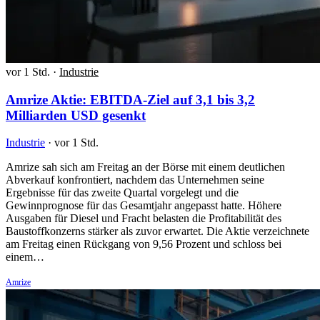
vor 1 Std.
·
Industrie
Amrize Aktie: EBITDA-Ziel auf 3,1 bis 3,2
Milliarden USD gesenkt
Industrie
·
vor 1 Std.
Amrize sah sich am Freitag an der Börse mit einem deutlichen
Abverkauf konfrontiert, nachdem das Unternehmen seine
Ergebnisse für das zweite Quartal vorgelegt und die
Gewinnprognose für das Gesamtjahr angepasst hatte. Höhere
Ausgaben für Diesel und Fracht belasten die Profitabilität des
Baustoffkonzerns stärker als zuvor erwartet. Die Aktie verzeichnete
am Freitag einen Rückgang von 9,56 Prozent und schloss bei
einem…
Amrize