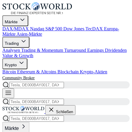
Märkte
DAX/MDAX
Nasdaq
S&P 500
Dow Jones
TecDAX
Europa-
Märkte
Asien-Märkte
Trading
Analysen
Trading & Momentum
Turnaround
Earnings
Dividenden
Value & Growth
Krypto
Bitcoin
Ethereum & Altcoins
Blockchain
Krypto-Aktien
Community
Broker
Schließen
Märkte