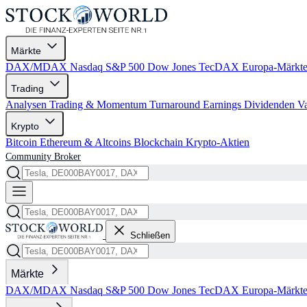
Märkte
DAX/MDAX
Nasdaq
S&P 500
Dow Jones
TecDAX
Europa-Märkt
Trading
Analysen
Trading & Momentum
Turnaround
Earnings
Dividenden
V
Krypto
Bitcoin
Ethereum & Altcoins
Blockchain
Krypto-Aktien
Community
Broker
Schließen
Märkte
DAX/MDAX
Nasdaq
S&P 500
Dow Jones
TecDAX
Europa-Märkt