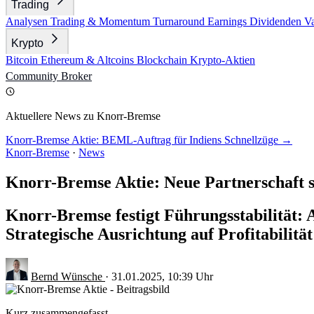
Trading
Analysen
Trading & Momentum
Turnaround
Earnings
Dividenden
V
Krypto
Bitcoin
Ethereum & Altcoins
Blockchain
Krypto-Aktien
Community
Broker
Aktuellere News zu Knorr-Bremse
Knorr-Bremse Aktie: BEML-Auftrag für Indiens Schnellzüge →
Knorr-Bremse
·
News
Knorr-Bremse Aktie: Neue Partnerschaft 
Knorr-Bremse festigt Führungsstabilität: A
Strategische Ausrichtung auf Profitabilit
Bernd Wünsche
·
31.01.2025, 10:39 Uhr
Kurz zusammengefasst