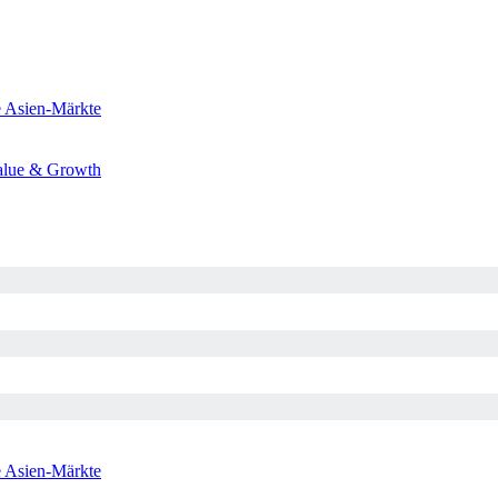
e
Asien-Märkte
alue & Growth
e
Asien-Märkte