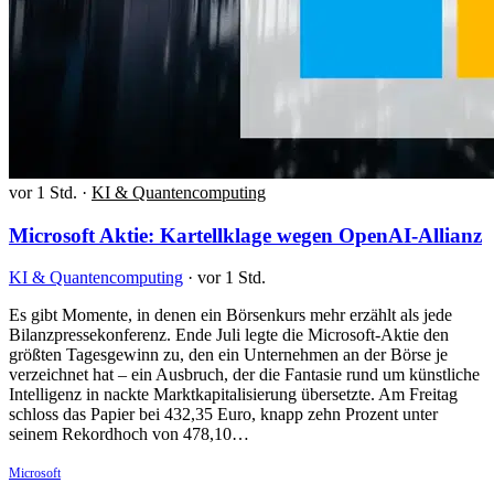
vor 1 Std.
·
KI & Quantencomputing
Microsoft Aktie: Kartellklage wegen OpenAI-Allianz
KI & Quantencomputing
·
vor 1 Std.
Es gibt Momente, in denen ein Börsenkurs mehr erzählt als jede
Bilanzpressekonferenz. Ende Juli legte die Microsoft-Aktie den
größten Tagesgewinn zu, den ein Unternehmen an der Börse je
verzeichnet hat – ein Ausbruch, der die Fantasie rund um künstliche
Intelligenz in nackte Marktkapitalisierung übersetzte. Am Freitag
schloss das Papier bei 432,35 Euro, knapp zehn Prozent unter
seinem Rekordhoch von 478,10…
Microsoft