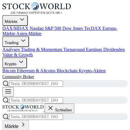
Märkte
DAX/MDAX
Nasdaq
S&P 500
Dow Jones
TecDAX
Europa-
Märkte
Asien-Märkte
Trading
Analysen
Trading & Momentum
Turnaround
Earnings
Dividenden
Value & Growth
Krypto
Bitcoin
Ethereum & Altcoins
Blockchain
Krypto-Aktien
Community
Broker
Schließen
Märkte