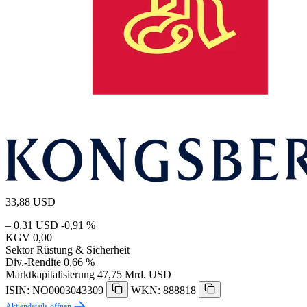
33,88
USD
– 0,31 USD
-0,91 %
KGV
0,00
Sektor
Rüstung & Sicherheit
Div.-Rendite
0,66 %
Marktkapitalisierung
47,75 Mrd. USD
ISIN: NO0003043309
WKN: 888818
Aktiendetails öffnen