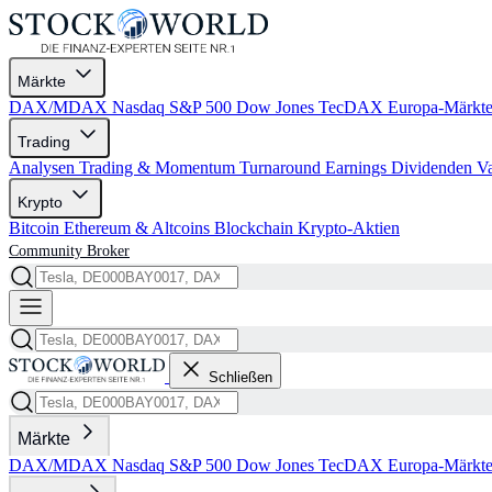
Märkte
DAX/MDAX
Nasdaq
S&P 500
Dow Jones
TecDAX
Europa-Märkt
Trading
Analysen
Trading & Momentum
Turnaround
Earnings
Dividenden
V
Krypto
Bitcoin
Ethereum & Altcoins
Blockchain
Krypto-Aktien
Community
Broker
Schließen
Märkte
DAX/MDAX
Nasdaq
S&P 500
Dow Jones
TecDAX
Europa-Märkt