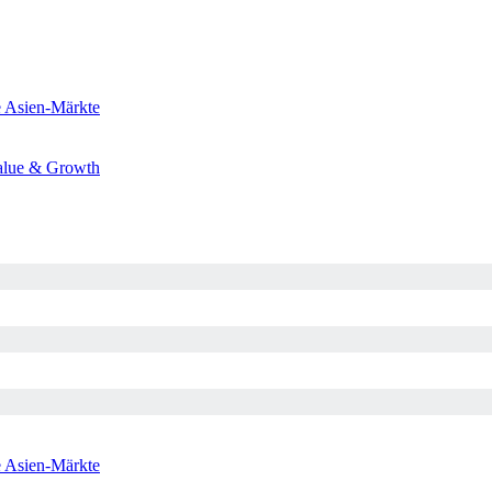
e
Asien-Märkte
alue & Growth
e
Asien-Märkte