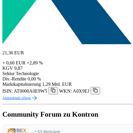
21,36
EUR
+ 0,60 EUR
+2,89 %
KGV
9,87
Sektor
Technologie
Div.-Rendite
0,00 %
Marktkapitalisierung
1,29 Mrd. EUR
ISIN: AT0000A0E9W5
WKN: A0X9EJ
Aktiendetails öffnen
Community Forum zu Kontron