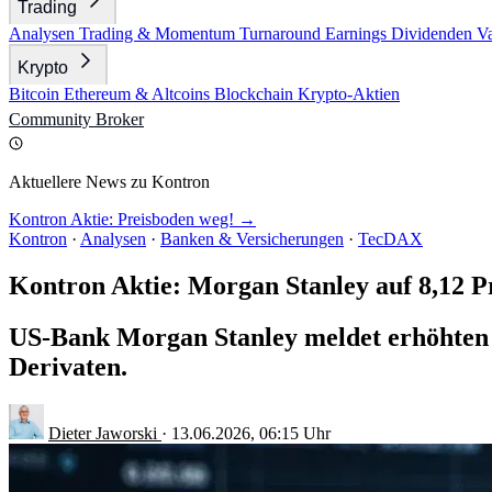
Trading
Analysen
Trading & Momentum
Turnaround
Earnings
Dividenden
V
Krypto
Bitcoin
Ethereum & Altcoins
Blockchain
Krypto-Aktien
Community
Broker
Aktuellere News zu Kontron
Kontron Aktie: Preisboden weg! →
Kontron
·
Analysen
·
Banken & Versicherungen
·
TecDAX
Kontron Aktie: Morgan Stanley auf 8,12 P
US-Bank Morgan Stanley meldet erhöhten 
Derivaten.
Dieter Jaworski
·
13.06.2026, 06:15 Uhr