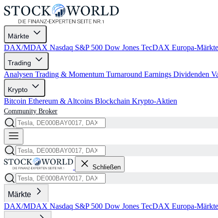
Märkte
DAX/MDAX
Nasdaq
S&P 500
Dow Jones
TecDAX
Europa-Märkt
Trading
Analysen
Trading & Momentum
Turnaround
Earnings
Dividenden
V
Krypto
Bitcoin
Ethereum & Altcoins
Blockchain
Krypto-Aktien
Community
Broker
Schließen
Märkte
DAX/MDAX
Nasdaq
S&P 500
Dow Jones
TecDAX
Europa-Märkt