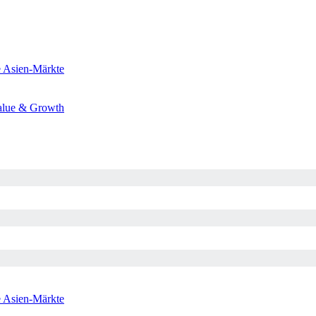
e
Asien-Märkte
alue & Growth
e
Asien-Märkte