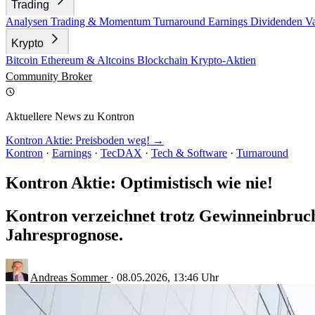
Trading
Analysen
Trading & Momentum
Turnaround
Earnings
Dividenden
V
Krypto
Bitcoin
Ethereum & Altcoins
Blockchain
Krypto-Aktien
Community
Broker
Aktuellere News zu Kontron
Kontron Aktie: Preisboden weg! →
Kontron
·
Earnings
·
TecDAX
·
Tech & Software
·
Turnaround
Kontron Aktie: Optimistisch wie nie!
Kontron verzeichnet trotz Gewinneinbruch
Jahresprognose.
Andreas Sommer
·
08.05.2026, 13:46 Uhr