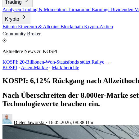
Trading
Analysen
Trading & Momentum
Turnaround
Earnings
Dividenden
V
Krypto
Bitcoin
Ethereum & Altcoins
Blockchain
Krypto-Aktien
Community
Broker
Aktuellere News zu KOSPI
KOSPI: 20-Billionen-Won-Staatsfonds stützt Rallye →
KOSPI
·
Asien-Märkte
·
Marktberichte
KOSPI: 6,12% Rückgang nach Allzeithoc
Nach Überschreiten der 8.000er-Marke setz
Technologiewerte brachen ein.
Dieter Jaworski
·
16.05.2026, 08:38 Uhr