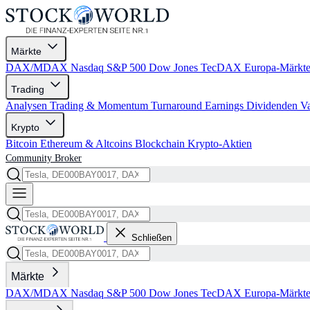
Märkte
DAX/MDAX
Nasdaq
S&P 500
Dow Jones
TecDAX
Europa-Märkt
Trading
Analysen
Trading & Momentum
Turnaround
Earnings
Dividenden
V
Krypto
Bitcoin
Ethereum & Altcoins
Blockchain
Krypto-Aktien
Community
Broker
Schließen
Märkte
DAX/MDAX
Nasdaq
S&P 500
Dow Jones
TecDAX
Europa-Märkt