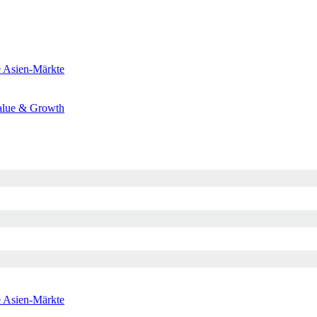
e
Asien-Märkte
alue & Growth
e
Asien-Märkte